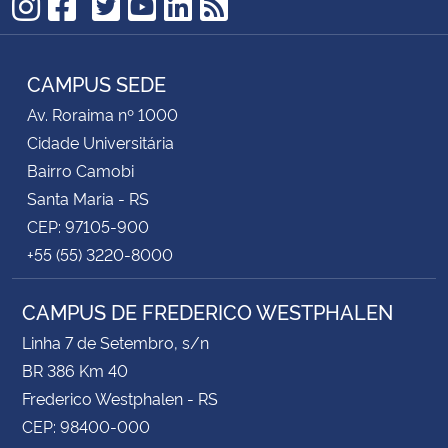
TikTok
Instagram
Facebook
Twitter
YouTube
LinkedIn
RSS
CAMPUS SEDE
Av. Roraima nº 1000
Cidade Universitária
Bairro Camobi
Santa Maria - RS
CEP: 97105-900
+55 (55) 3220-8000
CAMPUS DE FREDERICO WESTPHALEN
Linha 7 de Setembro, s/n
BR 386 Km 40
Frederico Westphalen - RS
CEP: 98400-000