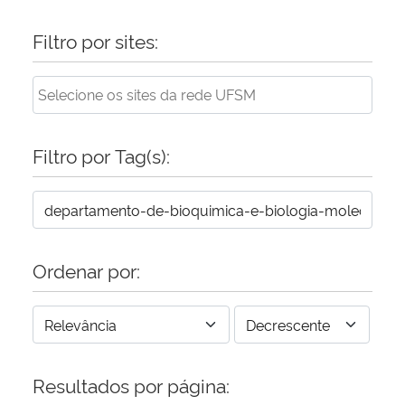
Filtro por sites:
Secretaria-Geral
Secretaria de Governo
Gabinete de Segurança Institucional
Filtro por Tag(s):
Advocacia-Geral da União
Banco Central do Brasil
Ordenar por:
Planalto
Resultados por página: