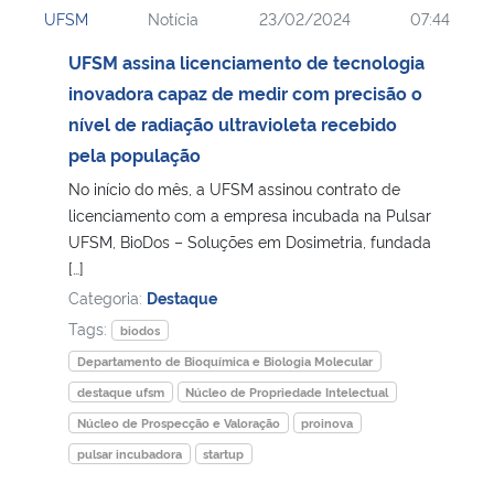
UFSM
Notícia
23/02/2024
07:44
Ministério da Cidadania
UFSM assina licenciamento de tecnologia
Ministério da Saúde
inovadora capaz de medir com precisão o
nível de radiação ultravioleta recebido
Ministério de Minas e Energia
pela população
No início do mês, a UFSM assinou contrato de
Ministério da Ciência, Tecnologia, Inovações e Comunicações
licenciamento com a empresa incubada na Pulsar
UFSM, BioDos – Soluções em Dosimetria, fundada
Ministério do Meio Ambiente
[…]
Categoria:
Destaque
Ministério do Turismo
Tags:
biodos
Departamento de Bioquímica e Biologia Molecular
Ministério do Desenvolvimento Regional
destaque ufsm
Núcleo de Propriedade Intelectual
Núcleo de Prospecção e Valoração
proinova
Controladoria-Geral da União
pulsar incubadora
startup
Ministério da Mulher, da Família e dos Direitos Humanos