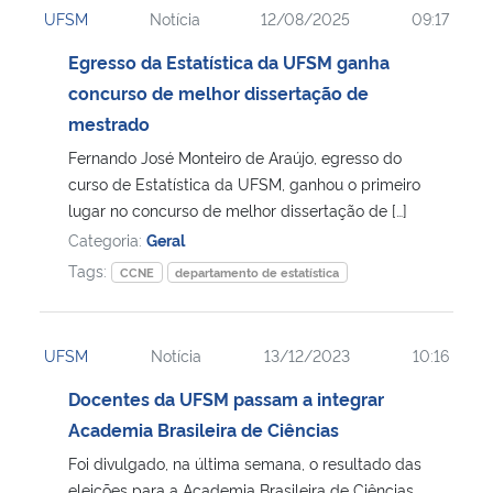
UFSM
Notícia
12/08/2025
09:17
Ministério da Cidadania
Egresso da Estatística da UFSM ganha
Ministério da Saúde
concurso de melhor dissertação de
mestrado
Ministério de Minas e Energia
Fernando José Monteiro de Araújo, egresso do
curso de Estatística da UFSM, ganhou o primeiro
Ministério da Ciência, Tecnologia, Inovações e Comunicações
lugar no concurso de melhor dissertação de […]
Categoria:
Geral
Ministério do Meio Ambiente
Tags:
CCNE
departamento de estatística
Ministério do Turismo
UFSM
Notícia
13/12/2023
10:16
Ministério do Desenvolvimento Regional
Docentes da UFSM passam a integrar
Academia Brasileira de Ciências
Controladoria-Geral da União
Foi divulgado, na última semana, o resultado das
Ministério da Mulher, da Família e dos Direitos Humanos
eleições para a Academia Brasileira de Ciências