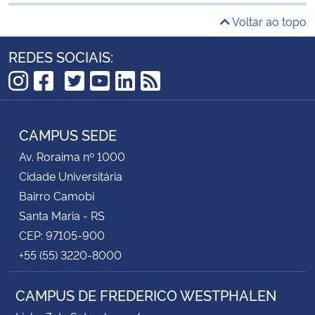
Voltar ao topo
REDES SOCIAIS:
TikTok
Instagram
Facebook
Twitter
YouTube
LinkedIn
RSS
CAMPUS SEDE
Av. Roraima nº 1000
Cidade Universitária
Bairro Camobi
Santa Maria - RS
CEP: 97105-900
+55 (55) 3220-8000
CAMPUS DE FREDERICO WESTPHALEN