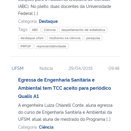
(ABC). No pleito, duas docentes da Universidade
Federal […]
Secretaria-Geral
Categoria:
Destaque
Tags:
Secretaria de Governo
ABC
Ciência
departamento de estatística
destaque ufsm
mulheres na ciência
pesquisa
Gabinete de Segurança Institucional
PRPGP
representatividade
Advocacia-Geral da União
UFSM
Notícia
29/04/2019
09:48
Banco Central do Brasil
Egressa de Engenharia Sanitária e
Ambiental tem TCC aceito para periódico
Planalto
Qualis A1
A engenheira Luiza Chiarelli Conte, aluna egressa
do curso de Engenharia Sanitária e Ambiental da
UFSM, atual aluna de mestrado do Programa […]
Categoria:
Ciência