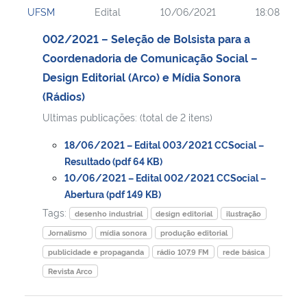
UFSM
Edital
10/06/2021
18:08
Ministério da Cidadania
002/2021 – Seleção de Bolsista para a
Ministério da Saúde
Coordenadoria de Comunicação Social –
Design Editorial (Arco) e Mídia Sonora
Ministério de Minas e Energia
(Rádios)
Ultimas publicações: (total de 2 itens)
Ministério da Ciência, Tecnologia, Inovações e Comunicações
18/06/2021 – Edital 003/2021 CCSocial –
Ministério do Meio Ambiente
Resultado (pdf 64 KB)
10/06/2021 – Edital 002/2021 CCSocial –
Abertura (pdf 149 KB)
Ministério do Turismo
Tags:
desenho industrial
design editorial
ilustração
Ministério do Desenvolvimento Regional
Jornalismo
mídia sonora
produção editorial
publicidade e propaganda
rádio 107.9 FM
rede básica
Controladoria-Geral da União
Revista Arco
Ministério da Mulher, da Família e dos Direitos Humanos