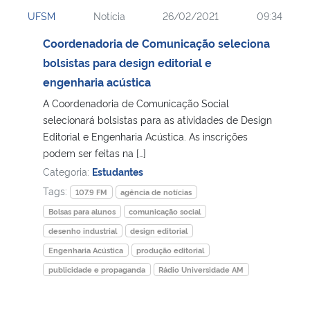
UFSM
Notícia
26/02/2021
09:34
Secretaria-Geral
Coordenadoria de Comunicação seleciona
bolsistas para design editorial e
Secretaria de Governo
engenharia acústica
A Coordenadoria de Comunicação Social
Gabinete de Segurança Institucional
selecionará bolsistas para as atividades de Design
Editorial e Engenharia Acústica. As inscrições
Advocacia-Geral da União
podem ser feitas na […]
Categoria:
Estudantes
Banco Central do Brasil
Tags:
107.9 FM
agência de notícias
Bolsas para alunos
comunicação social
Planalto
desenho industrial
design editorial
Engenharia Acústica
produção editorial
publicidade e propaganda
Rádio Universidade AM