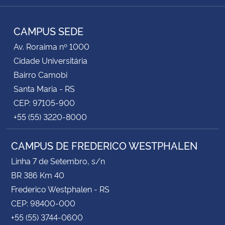
TikTok
Instagram
Facebook
Twitter
YouTube
LinkedIn
RSS
CAMPUS SEDE
Av. Roraima nº 1000
Cidade Universitária
Bairro Camobi
Santa Maria - RS
CEP: 97105-900
+55 (55) 3220-8000
CAMPUS DE FREDERICO WESTPHALEN
Linha 7 de Setembro, s/n
BR 386 Km 40
Frederico Westphalen - RS
CEP: 98400-000
+55 (55) 3744-0600