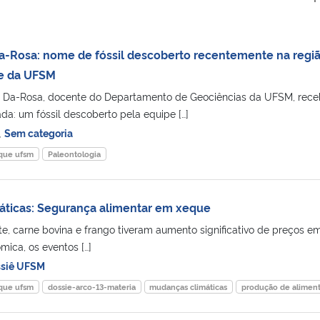
 Da-Rosa: nome de fóssil descoberto recentemente na regi
e da UFSM
ila Da-Rosa, docente do Departamento de Geociências da UFSM, rec
: um fóssil descoberto pela equipe […]
,
Sem categoria
que ufsm
Paleontologia
áticas: Segurança alimentar em xeque
 leite, carne bovina e frango tiveram aumento significativo de preços e
mica, os eventos […]
siê UFSM
que ufsm
dossie-arco-13-materia
mudanças climáticas
produção de alimen