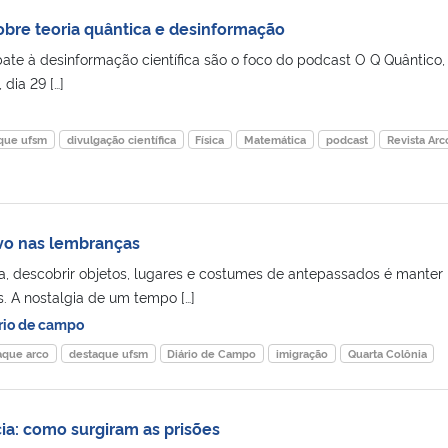
bre teoria quântica e desinformação
bate à desinformação científica são o foco do podcast O Q Quântico,
 dia 29 […]
que ufsm
divulgação científica
Física
Matemática
podcast
Revista Arc
vo nas lembranças
ia, descobrir objetos, lugares e costumes de antepassados é manter
s. A nostalgia de um tempo […]
rio de campo
aque arco
destaque ufsm
Diário de Campo
imigração
Quarta Colônia
ia: como surgiram as prisões