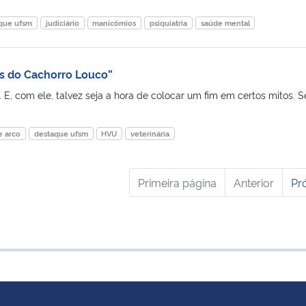
que ufsm
judiciário
manicômios
psiquiatria
saúde mental
s do Cachorro Louco”
 E, com ele, talvez seja a hora de colocar um fim em certos mitos. Se
e arco
destaque ufsm
HVU
veterinária
Primeira página
Anterior
Pr