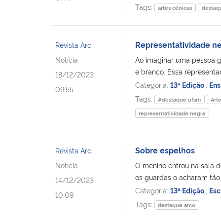
Tags:
artes cênicas
destaq
Representatividade ne
Revista Arc
Notícia
Ao imaginar uma pessoa g
e branco. Essa representa
18/12/2023
Categoria:
13ª Edição
,
Ens
09:55
Tags:
#destaque ufsm
Art
representatividade negra
Sobre espelhos
Revista Arc
Notícia
O menino entrou na sala d
os guardas o acharam tão 
14/12/2023
Categoria:
13ª Edição
,
Esc
10:09
Tags:
destaque arco