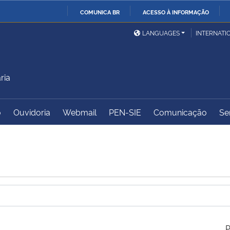
COMUNICA BR
ACESSO À INFORMAÇÃO
Ministério da Defesa
Ministério das Relações
Mini
IR
LANGUAGES
INTERNATI
Exteriores
PARA
O
Ministério da Cidadania
Ministério da Saúde
Mini
CONTEÚDO
ria
o
Ouvidoria
Webmail
PEN-SIE
Comunicação
Se
Ministério do
Controladoria-Geral da
Mini
Desenvolvimento Regional
União
Famí
Hum
Advocacia-Geral da União
Banco Central do Brasil
Plan
P