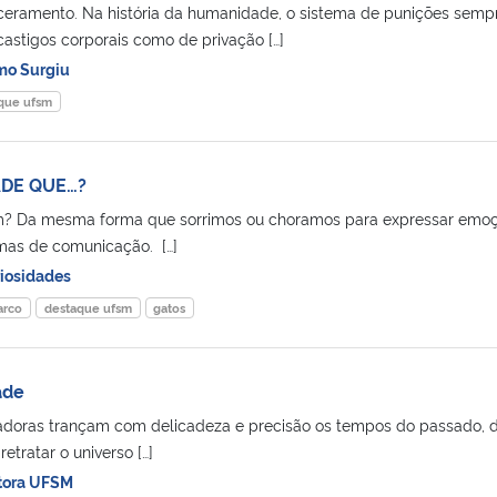
ceramento. Na história da humanidade, o sistema de punições semp
 castigos corporais como de privação […]
o Surgiu
que ufsm
ADE QUE…?
m? Da mesma forma que sorrimos ou choramos para expressar emoç
as de comunicação. […]
iosidades
arco
destaque ufsm
gatos
ade
sadoras trançam com delicadeza e precisão os tempos do passado, 
retratar o universo […]
tora UFSM