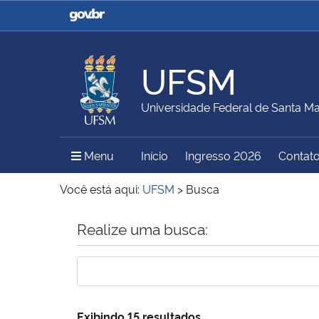
Casa Civil
Ministério da Justiça e
Segurança Pública
UFSM
Ministério da Agricultura,
Ministério da Educação
Universidade Federal de Santa Ma
Pecuária e Abastecimento
Menu Principal do Sítio
Menu
Início
Ingresso 2026
Contat
Ministério do Meio Ambiente
Ministério do Turismo
Você está aqui:
UFSM
>
Busca
Início do conteúdo
Realize uma busca:
Secretaria de Governo
Gabinete de Segurança
Institucional
Exibindo 15 resultados