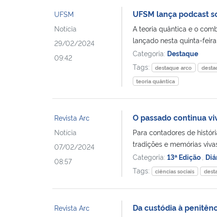
UFSM lança podcast so
UFSM
Notícia
A teoria quântica e o com
lançado nesta quinta-feira,
29/02/2024
Categoria:
Destaque
09:42
Tags:
destaque arco
desta
teoria quântica
O passado continua vi
Revista Arc
Notícia
Para contadores de histór
tradições e memórias viva
07/02/2024
Categoria:
13ª Edição
,
Diá
08:57
Tags:
ciências sociais
dest
Da custódia à penitênc
Revista Arc