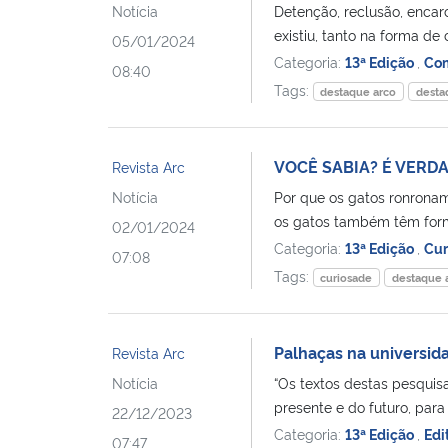
Notícia
Detenção, reclusão, encar
existiu, tanto na forma de
05/01/2024
Categoria:
13ª Edição
,
Com
08:40
Tags:
destaque arco
desta
VOCÊ SABIA? É VERD
Revista Arc
Notícia
Por que os gatos ronrona
os gatos também têm form
02/01/2024
Categoria:
13ª Edição
,
Cur
07:08
Tags:
curiosade
destaque 
Palhaças na universid
Revista Arc
Notícia
“Os textos destas pesqui
presente e do futuro, para 
22/12/2023
Categoria:
13ª Edição
,
Edi
07:47