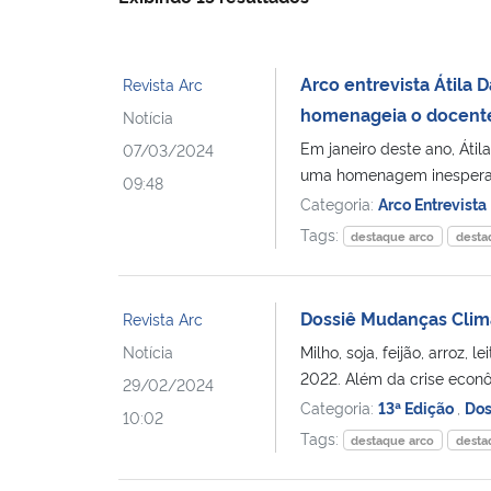
Arco entrevista Átila
Revista Arc
homenageia o docent
Notícia
Em janeiro deste ano, Át
07/03/2024
uma homenagem inesperada
09:48
Categoria:
Arco Entrevista
Tags:
destaque arco
desta
Dossiê Mudanças Clim
Revista Arc
Notícia
Milho, soja, feijão, arroz,
2022. Além da crise econô
29/02/2024
Categoria:
13ª Edição
,
Dos
10:02
Tags:
destaque arco
desta