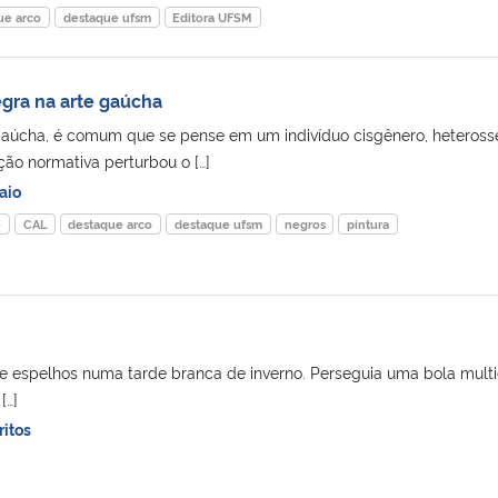
ue arco
destaque ufsm
Editora UFSM
gra na arte gaúcha
aúcha, é comum que se pense em um indivíduo cisgênero, heteross
ção normativa perturbou o […]
aio
e
CAL
destaque arco
destaque ufsm
negros
pintura
e espelhos numa tarde branca de inverno. Perseguia uma bola multi
[…]
ritos