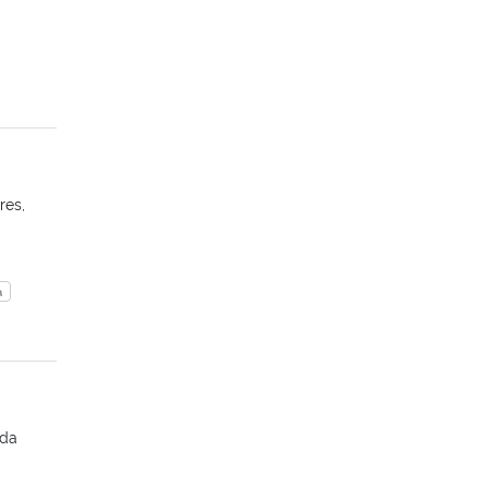
res,
a
rda