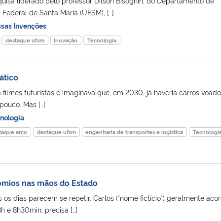
isa liderado pelo professor Dilson Bisognin, do Departamento de
 Federal de Santa Maria (UFSM), […]
sas Invenções
destaque ufsm
Inovação
Tecnologia
ático
filmes futuristas e imaginava que, em 2030, já haveria carros voado
pouco. Mas […]
nologia
taque arco
destaque ufsm
engenharia de transportes e logística
Tecnologi
ômios nas mãos do Estado
 os dias parecem se repetir. Carlos (*nome fictício*) geralmente aco
h e 8h30min, precisa […]