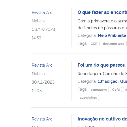
O que fazer ao encontr
Revista Arc
Notícia
Com a primavera e o aume
de filhotes de pássaros qu
06/12/2023
Categoria:
Meio Ambiente
14:59
Tags:
CCR
destaque arco
Foi um rio que passou
Revista Arc
Notícia
Reportagem: Caroline de S
Categoria:
13ª Edição
,
Qua
30/11/2023
Tags:
canoagem
Cefd
d
14:03
quadrinhos
Inovação no cultivo 
Revista Arc