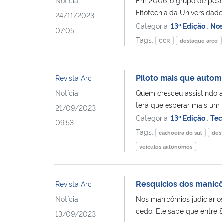
Notícia
Em 2006, o grupo de pesqu
Fitotecnia da Universidade
24/11/2023
Categoria:
13ª Edição
,
Nos
07:05
Tags:
CCR
destaque arco
Piloto mais que autom
Revista Arc
Notícia
Quem cresceu assistindo a 
terá que esperar mais um 
21/09/2023
Categoria:
13ª Edição
,
Tec
09:53
Tags:
cachoeira do sul
des
veículos autônomos
Resquícios dos manic
Revista Arc
Notícia
Nos manicômios judiciários
cedo. Ele sabe que entre 8
13/09/2023