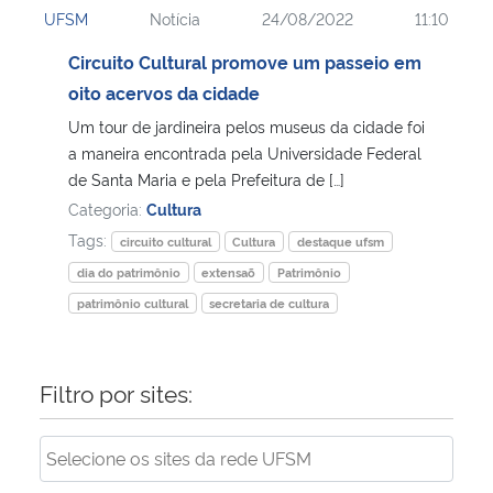
UFSM
Notícia
24/08/2022
11:10
Ministério da Cidadania
Circuito Cultural promove um passeio em
Ministério da Saúde
oito acervos da cidade
Um tour de jardineira pelos museus da cidade foi
Ministério de Minas e Energia
a maneira encontrada pela Universidade Federal
de Santa Maria e pela Prefeitura de […]
Ministério da Ciência, Tecnologia, Inovações e Comunicações
Categoria:
Cultura
Tags:
circuito cultural
Cultura
destaque ufsm
Ministério do Meio Ambiente
dia do patrimônio
extensaõ
Patrimônio
patrimônio cultural
secretaria de cultura
Ministério do Turismo
Ministério do Desenvolvimento Regional
Filtro por sites:
Controladoria-Geral da União
Ministério da Mulher, da Família e dos Direitos Humanos