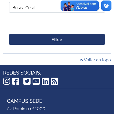
Filtrar
Voltar ao topo
REDES SOCIAIS:
TikTok
Instagram
Facebook
Twitter
YouTube
LinkedIn
RSS
CAMPUS SEDE
Av. Roraima nº 1000