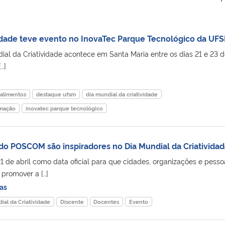
vidade teve evento no InovaTec Parque Tecnológico da UF
ial da Criatividade acontece em Santa Maria entre os dias 21 e 23 d
…]
 alimentos
destaque ufsm
dia mundial da criatividade
omação
inovatec parque tecnológico
do POSCOM são inspiradores no Dia Mundial da Criativida
 de abril como data oficial para que cidades, organizações e pesso
promover a […]
as
ial da Criatividade
Discente
Docentes
Evento