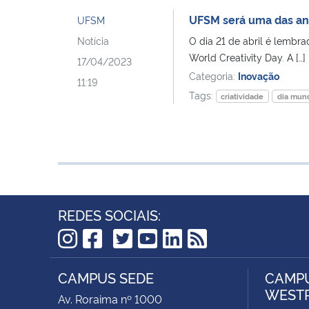
UFSM será uma das anfi
UFSM
Notícia
O dia 21 de abril é lembr
World Creativity Day. A […]
17/04/2023
Categoria:
Inovação
11:19
Tags:
criatividade
dia mund
REDES SOCIAIS:
TikTok
Instagram
Facebook
Twitter
YouTube
LinkedIn
RSS
CAMPUS SEDE
CAMPU
WEST
Av. Roraima nº 1000