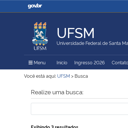
Casa Civil
Ministério da Justiça e
Segurança Pública
UFSM
Ministério da Agricultura,
Ministério da Educação
Universidade Federal de Santa Ma
Pecuária e Abastecimento
Menu Principal do Sítio
Menu
Início
Ingresso 2026
Contat
Ministério do Meio Ambiente
Ministério do Turismo
Você está aqui:
UFSM
>
Busca
Início do conteúdo
Realize uma busca:
Secretaria de Governo
Gabinete de Segurança
Institucional
Exibindo 3 resultados