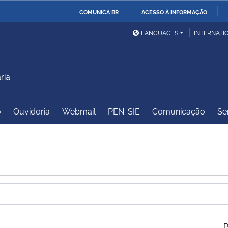
COMUNICA BR
ACESSO À INFORMAÇÃO
Ministério da Defesa
Ministério das Relações
Mini
IR
LANGUAGES
INTERNATI
Exteriores
PARA
O
Ministério da Cidadania
Ministério da Saúde
Mini
CONTEÚDO
ria
o
Ouvidoria
Webmail
PEN-SIE
Comunicação
Se
Ministério do
Controladoria-Geral da
Mini
Desenvolvimento Regional
União
Famí
Hum
Advocacia-Geral da União
Banco Central do Brasil
Plan
P