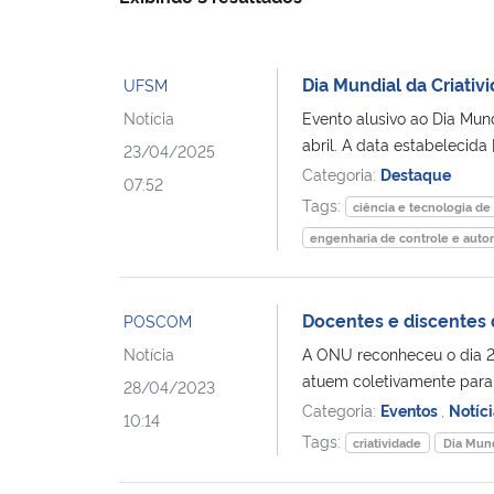
Dia Mundial da Criati
UFSM
Notícia
Evento alusivo ao Dia Mund
abril. A data estabelecida [
23/04/2025
Categoria:
Destaque
07:52
Tags:
ciência e tecnologia de
engenharia de controle e aut
Docentes e discentes 
POSCOM
Notícia
A ONU reconheceu o dia 21
atuem coletivamente para 
28/04/2023
Categoria:
Eventos
,
Notíci
10:14
Tags:
criatividade
Dia Mund