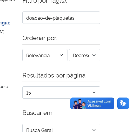
angue
SM)
Ordenar por:
Resultados por página:
o
ue e
Buscar em: