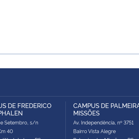
S DE FREDERICO
CAMPUS DE PALMEIR
PHALEN
MISSÕES
de Setembro, s/n
Av. Independência, nº 3751
Km 40
Bairro Vista Alegre