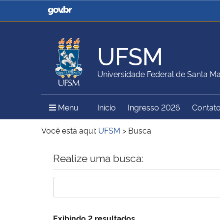
Casa Civil
Ministério da Justiça e
Segurança Pública
UFSM
Ministério da Agricultura,
Ministério da Educação
Universidade Federal de Santa Ma
Pecuária e Abastecimento
Menu Principal do Sítio
Menu
Início
Ingresso 2026
Contat
Ministério do Meio Ambiente
Ministério do Turismo
Você está aqui:
UFSM
>
Busca
Início do conteúdo
Realize uma busca:
Secretaria de Governo
Gabinete de Segurança
Institucional
Exibindo 2 resultados