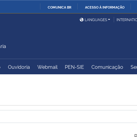
COMUNICA BR
ACESSO À INFORMAÇÃO
Ministério da Defesa
Ministério das Relações
Mini
IR
LANGUAGES
INTERNATI
Exteriores
PARA
O
Ministério da Cidadania
Ministério da Saúde
Mini
CONTEÚDO
ria
o
Ouvidoria
Webmail
PEN-SIE
Comunicação
Se
Ministério do
Controladoria-Geral da
Mini
Desenvolvimento Regional
União
Famí
Hum
Advocacia-Geral da União
Banco Central do Brasil
Plan
P