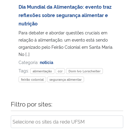
Dia Mundial da Alimentação: evento traz
Secretaria-Geral
reflexões sobre segurança alimentar e
nutrição
Secretaria de Governo
Para debater e abordar questões cruciais em
relação à alimentação, um evento está sendo
Gabinete de Segurança Institucional
organizado pelo Feirão Colonial em Santa Maria.
No […]
Advocacia-Geral da União
Categoria:
notícia
Tags:
alimentação
ccr
Dom Ivo Lorscheiter
Banco Central do Brasil
feirão colonial
segurança alimentar
Planalto
Filtro por sites: