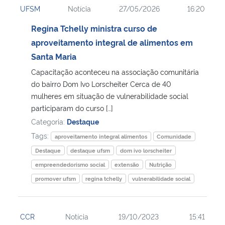
UFSM
Notícia
27/05/2026
16:20
Ministério da Cidadania
Regina Tchelly ministra curso de
Ministério da Saúde
aproveitamento integral de alimentos em
Santa Maria
Ministério de Minas e Energia
Capacitação aconteceu na associação comunitária
do bairro Dom Ivo Lorscheiter Cerca de 40
Ministério da Ciência, Tecnologia, Inovações e Comunicações
mulheres em situação de vulnerabilidade social
participaram do curso […]
Ministério do Meio Ambiente
Categoria:
Destaque
Tags:
aproveitamento integral alimentos
Comunidade
Ministério do Turismo
Destaque
destaque ufsm
dom ivo lorscheiter
empreendedorismo social
extensão
Nutrição
Ministério do Desenvolvimento Regional
promover ufsm
regina tchelly
vulnerabilidade social
Controladoria-Geral da União
CCR
Notícia
19/10/2023
15:41
Ministério da Mulher, da Família e dos Direitos Humanos