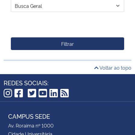
Filtrar
Voltar ao topo
REDES SOCIAIS:
TikTok
Instagram
Facebook
Twitter
YouTube
LinkedIn
RSS
CAMPUS SEDE
Av. Roraima nº 1000
Cidade Universitária