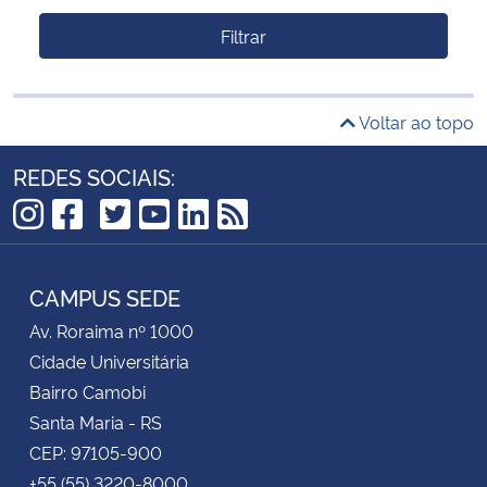
Filtrar
Voltar ao topo
REDES SOCIAIS:
TikTok
Instagram
Facebook
Twitter
YouTube
LinkedIn
RSS
CAMPUS SEDE
Av. Roraima nº 1000
Cidade Universitária
Bairro Camobi
Santa Maria - RS
CEP: 97105-900
+55 (55) 3220-8000