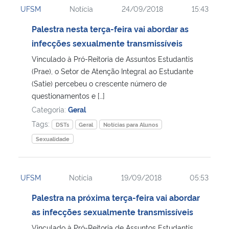
UFSM
Notícia
24/09/2018
15:43
Ministério da Cidadania
Palestra nesta terça-feira vai abordar as
Ministério da Saúde
infecções sexualmente transmissíveis
Vinculado à Pró-Reitoria de Assuntos Estudantis
Ministério de Minas e Energia
(Prae), o Setor de Atenção Integral ao Estudante
(Satie) percebeu o crescente número de
Ministério da Ciência, Tecnologia, Inovações e Comunicações
questionamentos e […]
Categoria:
Geral
Ministério do Meio Ambiente
Tags:
DSTs
Geral
Notícias para Alunos
Sexualidade
Ministério do Turismo
Ministério do Desenvolvimento Regional
UFSM
Notícia
19/09/2018
05:53
Palestra na próxima terça-feira vai abordar
Controladoria-Geral da União
as infecções sexualmente transmissíveis
Ministério da Mulher, da Família e dos Direitos Humanos
Vinculado à Pró-Reitoria de Assuntos Estudantis