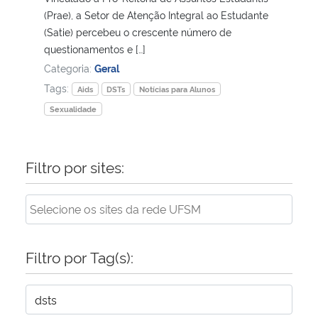
(Prae), a Setor de Atenção Integral ao Estudante
(Satie) percebeu o crescente número de
Secretaria-Geral
questionamentos e […]
Categoria:
Geral
Secretaria de Governo
Tags:
Aids
DSTs
Notícias para Alunos
Gabinete de Segurança Institucional
Sexualidade
Advocacia-Geral da União
Filtro por sites:
Banco Central do Brasil
Planalto
Filtro por Tag(s):