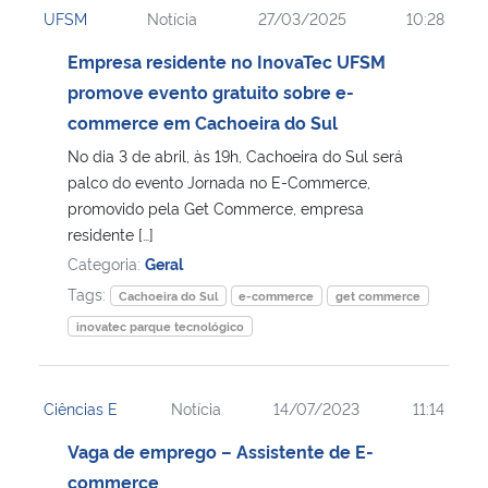
UFSM
Notícia
27/03/2025
10:28
Ministério da Cidadania
Empresa residente no InovaTec UFSM
Ministério da Saúde
promove evento gratuito sobre e-
commerce em Cachoeira do Sul
Ministério de Minas e Energia
No dia 3 de abril, às 19h, Cachoeira do Sul será
palco do evento Jornada no E-Commerce,
Ministério da Ciência, Tecnologia, Inovações e Comunicações
promovido pela Get Commerce, empresa
residente […]
Ministério do Meio Ambiente
Categoria:
Geral
Tags:
Cachoeira do Sul
e-commerce
get commerce
Ministério do Turismo
inovatec parque tecnológico
Ministério do Desenvolvimento Regional
Ciências E
Notícia
14/07/2023
11:14
Controladoria-Geral da União
Vaga de emprego – Assistente de E-
commerce
Ministério da Mulher, da Família e dos Direitos Humanos