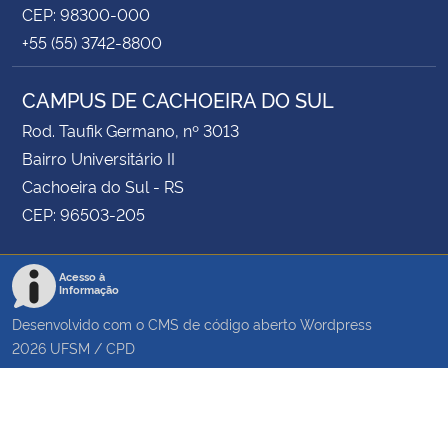
CEP: 98300-000
+55 (55) 3742-8800
CAMPUS DE CACHOEIRA DO SUL
Rod. Taufik Germano, nº 3013
Bairro Universitário II
Cachoeira do Sul - RS
CEP: 96503-205
Acesso à
Informação
Desenvolvido com o CMS de código aberto
Wordpress
2026
UFSM
/
CPD