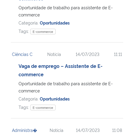
Oportunidade de trabalho para assistente de E-
Secretaria-Geral
commerce
Categoria:
Oportunidades
Secretaria de Governo
Tags:
E-commerce
Gabinete de Segurança Institucional
Ciências C
Notícia
14/07/2023
11:11
Advocacia-Geral da União
Vaga de emprego – Assistente de E-
commerce
Banco Central do Brasil
Oportunidade de trabalho para assistente de E-
commerce
Planalto
Categoria:
Oportunidades
Tags:
E-commerce
Administra�
Notícia
14/07/2023
11:08