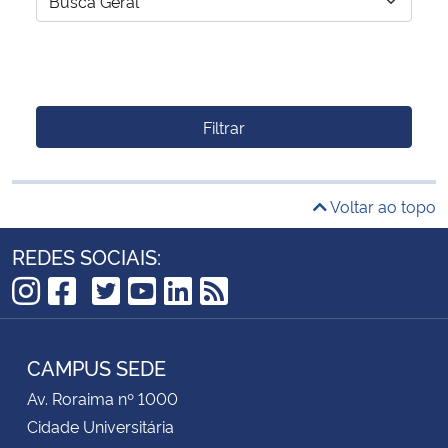
Filtrar
Voltar ao topo
REDES SOCIAIS:
TikTok
Instagram
Facebook
Twitter
YouTube
LinkedIn
RSS
CAMPUS SEDE
Av. Roraima nº 1000
Cidade Universitária