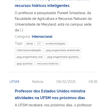
recursos hídricos inteligentes
Secretaria-Geral
O professor e pesquisador Puneet Srivastava, da
Faculdade de Agricultura e Recursos Naturais da
Secretaria de Governo
Universidade de Maryland, está no campus sede
da […]
Categoria:
Internacional
Gabinete de Segurança Institucional
Tags:
clima
CT
ecotecnologias
Advocacia-Geral da União
internacionalização
ppg engenharia ambiental
ppg engenharia civil
ppg engenharia química
Banco Central do Brasil
ppg química
recursos hídricos
Planalto
UFSM
Notícia
06/12/2021
09:35
Professor dos Estados Unidos ministra
atividades na UFSM nos próximos dias
A UFSM receberá, nos próximos dias, o professor