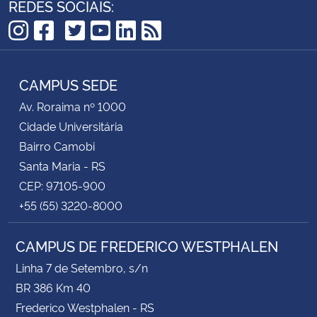
REDES SOCIAIS:
TikTok
Instagram
Facebook
Twitter
YouTube
LinkedIn
RSS
CAMPUS SEDE
Av. Roraima nº 1000
Cidade Universitária
Bairro Camobi
Santa Maria - RS
CEP: 97105-900
+55 (55) 3220-8000
CAMPUS DE FREDERICO WESTPHALEN
Linha 7 de Setembro, s/n
BR 386 Km 40
Frederico Westphalen - RS