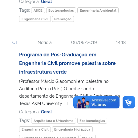
Categoria:
Geral
Tags:
ASCE
Ecotecnologias
Engenharia Ambiental
Engenharia Civil
Premiação
CT
Notícia
06/05/2019
14:18
Programa de Pós-Graduação em
Engenharia Civil promove palestra sobre
infraestrutura verde
(Professor Márcio Giacomoni em palestra no
Auditório Pércio Reis.) O professor do
departamento de Engenharia Civil e Ambiental da
Texas A&M University […]
Categoria:
Geral
Tags:
Arquitetura e Urbanismo
Ecotecnologias
Engenharia Civil
Engenharia Hidráulica
Engenharia Sanitária e Ambiental
PPGEC