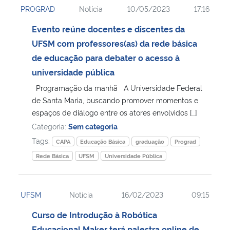
PROGRAD
Notícia
10/05/2023
17:16
Ministério da Cidadania
Evento reúne docentes e discentes da
Ministério da Saúde
UFSM com professores(as) da rede básica
de educação para debater o acesso à
Ministério de Minas e Energia
universidade pública
Programação da manhã A Universidade Federal
Ministério da Ciência, Tecnologia, Inovações e Comunicações
de Santa Maria, buscando promover momentos e
espaços de diálogo entre os atores envolvidos […]
Ministério do Meio Ambiente
Categoria:
Sem categoria
Tags:
CAPA
Educação Básica
graduação
Prograd
Ministério do Turismo
Rede Básica
UFSM
Universidade Pública
Ministério do Desenvolvimento Regional
UFSM
Notícia
16/02/2023
09:15
Controladoria-Geral da União
Curso de Introdução à Robótica
Ministério da Mulher, da Família e dos Direitos Humanos
Educacional Maker terá palestra online de