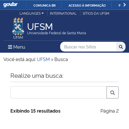
COMUNICA BR
ACESSO À INFORMAÇÃO
PARTI
Casa Civil
LANGUAGES
INTERNATIONAL
SÍTIOS DA UFSM
IR
PARA
UFSM
Ministério da Justiça e Segurança Pública
O
Universidade Federal de Santa Maria
CONTEÚDO
Ministério da Defesa
Buscar no nos Sítios
Busca
Busca:
Menu Principal do Sítio
Menu
Busc
Ministério das Relações Exteriores
Você está aqui:
UFSM
>
Busca
Ministério da Economia
Início do conteúdo
Realize uma busca:
Ministério da Infraestrutura
Ministério da Agricultura, Pecuária e Abastecimento
Exibindo 15 resultados
Página 2
Ministério da Educação