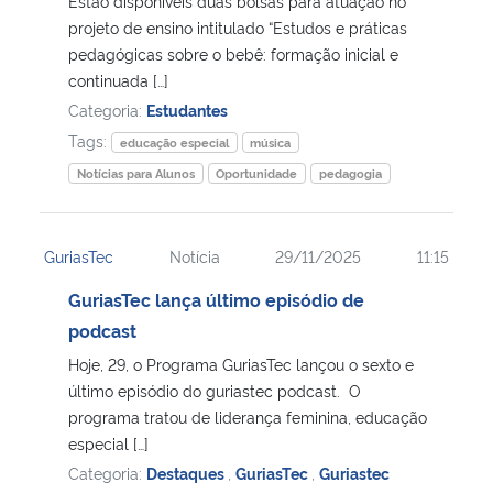
Estão disponíveis duas bolsas para atuação no
projeto de ensino intitulado “Estudos e práticas
Secretaria-Geral
pedagógicas sobre o bebê: formação inicial e
continuada […]
Categoria:
Estudantes
Secretaria de Governo
Tags:
educação especial
música
Gabinete de Segurança Institucional
Notícias para Alunos
Oportunidade
pedagogia
Advocacia-Geral da União
GuriasTec
Notícia
29/11/2025
11:15
Banco Central do Brasil
GuriasTec lança último episódio de
podcast
Planalto
Hoje, 29, o Programa GuriasTec lançou o sexto e
último episódio do guriastec podcast. O
programa tratou de liderança feminina, educação
especial […]
Categoria:
Destaques
,
GuriasTec
,
Guriastec