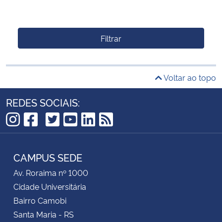
Filtrar
Voltar ao topo
REDES SOCIAIS:
TikTok
Instagram
Facebook
Twitter
YouTube
LinkedIn
RSS
CAMPUS SEDE
Av. Roraima nº 1000
Cidade Universitária
Bairro Camobi
Santa Maria - RS