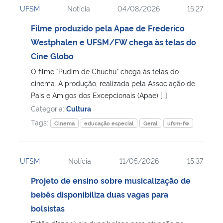
UFSM
Notícia
04/08/2026
15:27
Ministério da Cidadania
Filme produzido pela Apae de Frederico
Ministério da Saúde
Westphalen e UFSM/FW chega às telas do
Cine Globo
Ministério de Minas e Energia
O filme “Pudim de Chuchu” chega às telas do
cinema. A produção, realizada pela Associação de
Ministério da Ciência, Tecnologia, Inovações e Comunicações
Pais e Amigos dos Excepcionais (Apae) […]
Categoria:
Cultura
Ministério do Meio Ambiente
Tags:
Cinema
educação especial
Geral
ufsm-fw
Ministério do Turismo
UFSM
Notícia
11/05/2026
15:37
Ministério do Desenvolvimento Regional
Projeto de ensino sobre musicalização de
bebês disponibiliza duas vagas para
Controladoria-Geral da União
bolsistas
Ministério da Mulher, da Família e dos Direitos Humanos