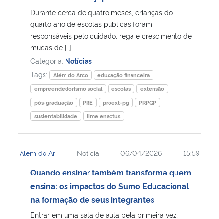
Durante cerca de quatro meses, crianças do
Secretaria-Geral
quarto ano de escolas públicas foram
responsáveis pelo cuidado, rega e crescimento de
mudas de […]
Secretaria de Governo
Categoria:
Notícias
Tags:
Gabinete de Segurança Institucional
Além do Arco
educação financeira
empreendedorismo social
escolas
extensão
Advocacia-Geral da União
pós-graduação
PRE
proext-pg
PRPGP
sustentabilidade
time enactus
Banco Central do Brasil
Planalto
Além do Ar
Notícia
06/04/2026
15:59
Quando ensinar também transforma quem
ensina: os impactos do Sumo Educacional
na formação de seus integrantes
Entrar em uma sala de aula pela primeira vez,