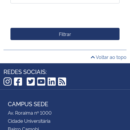
Filtrar
Voltar ao topo
REDES SOCIAIS:
TikTok
Instagram
Facebook
Twitter
YouTube
LinkedIn
RSS
CAMPUS SEDE
Av. Roraima nº 1000
Cidade Universitária
Bairro Camobi