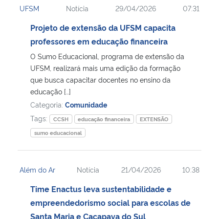
UFSM
Notícia
29/04/2026
07:31
Ministério da Cidadania
Projeto de extensão da UFSM capacita
Ministério da Saúde
professores em educação financeira
O Sumo Educacional, programa de extensão da
Ministério de Minas e Energia
UFSM, realizará mais uma edição da formação
que busca capacitar docentes no ensino da
Ministério da Ciência, Tecnologia, Inovações e Comunicações
educação […]
Categoria:
Comunidade
Ministério do Meio Ambiente
Tags:
CCSH
educação financeira
EXTENSÃO
sumo educacional
Ministério do Turismo
Ministério do Desenvolvimento Regional
Além do Ar
Notícia
21/04/2026
10:38
Time Enactus leva sustentabilidade e
Controladoria-Geral da União
empreendedorismo social para escolas de
Santa Maria e Caçapava do Sul
Ministério da Mulher, da Família e dos Direitos Humanos