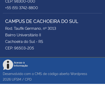
CEP: 98300-000
+55 (55) 3742-8800
CAMPUS DE CACHOEIRA DO SUL
Rod. Taufik Germano, nº 3013
Bairro Universitário II
Cachoeira do Sul - RS
CEP: 96503-205
Acesso à
Informação
Desenvolvido com o CMS de código aberto
Wordpress
2026
UFSM
/
CPD