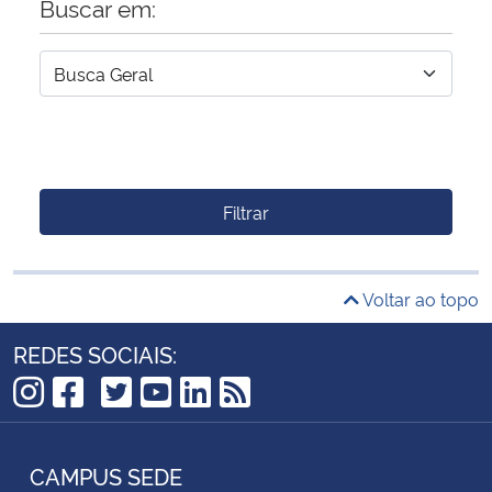
Buscar em:
Filtrar
Voltar ao topo
REDES SOCIAIS:
TikTok
Instagram
Facebook
Twitter
YouTube
LinkedIn
RSS
CAMPUS SEDE