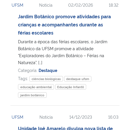
UFSM
Notícia
02/02/2026
18:32
Ministério da Cidadania
Jardim Botânico promove atividades para
Ministério da Saúde
crianças e acompanhantes durante as
férias escolares
Ministério de Minas e Energia
Durante a época das férias escolares, o Jardim
Botânico da UFSM promove a atividade
Ministério da Ciência, Tecnologia, Inovações e Comunicações
“Exploradores do Jardim Botânico – Férias na
Natureza”, […]
Ministério do Meio Ambiente
Categoria:
Destaque
Tags:
ciências biológicas
destaque ufsm
Ministério do Turismo
educação ambiental
Educação Infantil
jardim botânico
Ministério do Desenvolvimento Regional
Controladoria-Geral da União
UFSM
Notícia
14/12/2023
16:03
Unidade Ipê Amarelo divulga nova lista de
Ministério da Mulher, da Família e dos Direitos Humanos