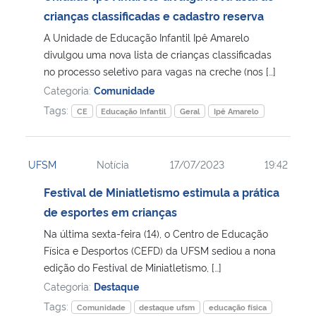
crianças classificadas e cadastro reserva
Secretaria-Geral
A Unidade de Educação Infantil Ipê Amarelo
divulgou uma nova lista de crianças classificadas
Secretaria de Governo
no processo seletivo para vagas na creche (nos […]
Categoria:
Comunidade
Gabinete de Segurança Institucional
Tags:
CE
Educação Infantil
Geral
Ipê Amarelo
Advocacia-Geral da União
UFSM
Notícia
17/07/2023
19:42
Banco Central do Brasil
Festival de Miniatletismo estimula a prática
de esportes em crianças
Planalto
Na última sexta-feira (14), o Centro de Educação
Física e Desportos (CEFD) da UFSM sediou a nona
edição do Festival de Miniatletismo, […]
Categoria:
Destaque
Tags:
Comunidade
destaque ufsm
educação física