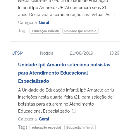
Nesta sexta-feira (24), a Unidade de Educação
Infantil Ipê Amarelo (UEIIA) comemora seus 31
Secretaria-Geral
anos. Desta vez, a comemoração será virtual. Às […]
Categoria:
Geral
Secretaria de Governo
Tags:
Educação Infantil
unidade ipê amarelo
Gabinete de Segurança Institucional
UFSM
Notícia
21/08/2019
13:29
Advocacia-Geral da União
Unidade Ipê Amarelo seleciona bolsistas
para Atendimento Educacional
Banco Central do Brasil
Especializado
A Unidade de Educação Infantil Ipê Amarelo abriu
Planalto
inscrições nesta quarta-feira (21) para seleção de
bolsistas para atuarem no Atendimento
Educacional Especializado. […]
Categoria:
Geral
Tags:
educação especial
Educação Infantil