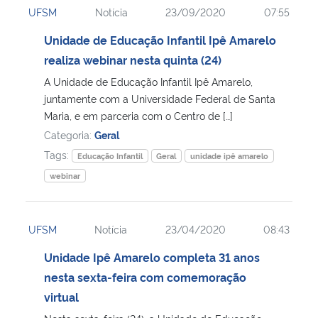
UFSM
Notícia
23/09/2020
07:55
Ministério da Cidadania
Unidade de Educação Infantil Ipê Amarelo
Ministério da Saúde
realiza webinar nesta quinta (24)
A Unidade de Educação Infantil Ipê Amarelo,
Ministério de Minas e Energia
juntamente com a Universidade Federal de Santa
Maria, e em parceria com o Centro de […]
Ministério da Ciência, Tecnologia, Inovações e Comunicações
Categoria:
Geral
Tags:
Educação Infantil
Geral
unidade ipê amarelo
Ministério do Meio Ambiente
webinar
Ministério do Turismo
UFSM
Notícia
23/04/2020
08:43
Ministério do Desenvolvimento Regional
Unidade Ipê Amarelo completa 31 anos
nesta sexta-feira com comemoração
Controladoria-Geral da União
virtual
Ministério da Mulher, da Família e dos Direitos Humanos