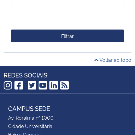
Filtrar
Voltar ao topo
REDES SOCIAIS:
TikTok
Instagram
Facebook
Twitter
YouTube
LinkedIn
RSS
CAMPUS SEDE
Av. Roraima nº 1000
Cidade Universitária
Bairro Camobi