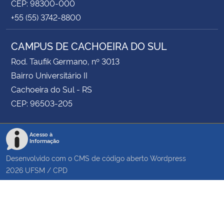
CEP: 98300-000
+55 (55) 3742-8800
CAMPUS DE CACHOEIRA DO SUL
Rod. Taufik Germano, nº 3013
Bairro Universitário II
Cachoeira do Sul - RS
CEP: 96503-205
Acesso à
Informação
Desenvolvido com o CMS de código aberto
Wordpress
2026
UFSM
/
CPD