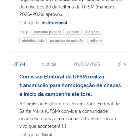
da nova gestão da Reitoria da UFSM (mandato
2026–2029) aprovou, […]
Secretaria-Geral
Categoria:
Institucional
Tags:
Secretaria de Governo
consulta pública
debate
eleições
eleições-lista
pesquisa de opinião
reitoria
Gabinete de Segurança Institucional
UFSM
Notícia
20/05/2025
15:44
Advocacia-Geral da União
Comissão Eleitoral da UFSM realiza
Banco Central do Brasil
transmissão para homologação de chapas
e início da campanha eleitoral
Planalto
A Comissão Eleitoral da Universidade Federal de
Santa Maria (UFSM) convida a comunidade
acadêmica para acompanhar a transmissão ao
vivo que acontecerá […]
Categoria:
Geral