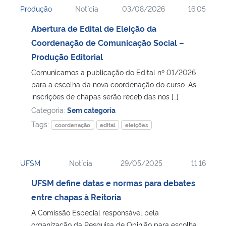
Produção
Notícia
03/08/2026
16:05
Ministério da Cidadania
Abertura de Edital de Eleição da
Ministério da Saúde
Coordenação de Comunicação Social –
Produção Editorial
Ministério de Minas e Energia
Comunicamos a publicação do Edital nº 01/2026
para a escolha da nova coordenação do curso. As
Ministério da Ciência, Tecnologia, Inovações e Comunicações
inscrições de chapas serão recebidas nos […]
Categoria:
Sem categoria
Ministério do Meio Ambiente
Tags:
coordenação
edital
eleições
Ministério do Turismo
UFSM
Notícia
29/05/2025
11:16
Ministério do Desenvolvimento Regional
UFSM define datas e normas para debates
entre chapas à Reitoria
Controladoria-Geral da União
A Comissão Especial responsável pela
Ministério da Mulher, da Família e dos Direitos Humanos
organização da Pesquisa de Opinião para escolha