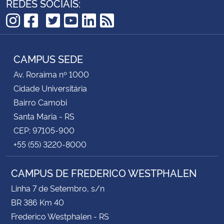
REDES SOCIAIS:
TikTok
Instagram
Facebook
Twitter
YouTube
LinkedIn
RSS
CAMPUS SEDE
Av. Roraima nº 1000
Cidade Universitária
Bairro Camobi
Santa Maria - RS
CEP: 97105-900
+55 (55) 3220-8000
CAMPUS DE FREDERICO WESTPHALEN
Linha 7 de Setembro, s/n
BR 386 Km 40
Frederico Westphalen - RS