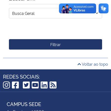
Filtrar
Voltar ao topo
REDES SOCIAIS:
TikTok
Instagram
Facebook
Twitter
YouTube
LinkedIn
RSS
CAMPUS SEDE