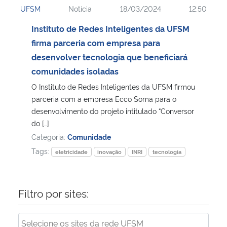
UFSM
Notícia
18/03/2024
12:50
Ministério da Cidadania
Instituto de Redes Inteligentes da UFSM
Ministério da Saúde
firma parceria com empresa para
desenvolver tecnologia que beneficiará
Ministério de Minas e Energia
comunidades isoladas
O Instituto de Redes Inteligentes da UFSM firmou
Ministério da Ciência, Tecnologia, Inovações e Comunicações
parceria com a empresa Ecco Soma para o
desenvolvimento do projeto intitulado “Conversor
Ministério do Meio Ambiente
do […]
Categoria:
Comunidade
Ministério do Turismo
Tags:
eletricidade
inovação
INRI
tecnologia
Ministério do Desenvolvimento Regional
Filtro por sites:
Controladoria-Geral da União
Ministério da Mulher, da Família e dos Direitos Humanos