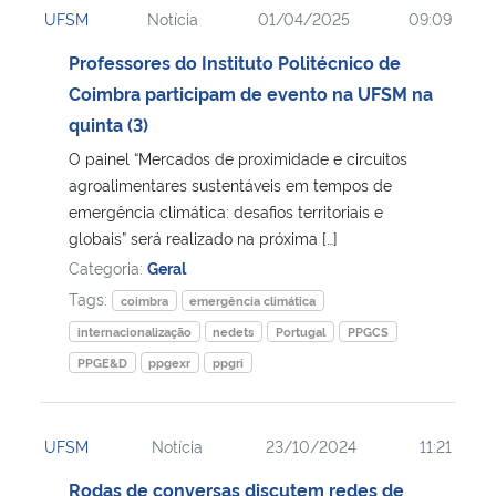
UFSM
Notícia
01/04/2025
09:09
Ministério da Cidadania
Professores do Instituto Politécnico de
Ministério da Saúde
Coimbra participam de evento na UFSM na
quinta (3)
Ministério de Minas e Energia
O painel “Mercados de proximidade e circuitos
agroalimentares sustentáveis em tempos de
Ministério da Ciência, Tecnologia, Inovações e Comunicações
emergência climática: desafios territoriais e
globais” será realizado na próxima […]
Ministério do Meio Ambiente
Categoria:
Geral
Tags:
coimbra
emergência climática
Ministério do Turismo
internacionalização
nedets
Portugal
PPGCS
PPGE&D
ppgexr
ppgri
Ministério do Desenvolvimento Regional
Controladoria-Geral da União
UFSM
Notícia
23/10/2024
11:21
Rodas de conversas discutem redes de
Ministério da Mulher, da Família e dos Direitos Humanos