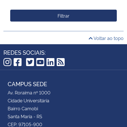
Filtrar
Voltar ao topo
REDES SOCIAIS:
TikTok
Instagram
Facebook
Twitter
YouTube
LinkedIn
RSS
CAMPUS SEDE
Av. Roraima nº 1000
Cidade Universitária
Bairro Camobi
Santa Maria - RS
CEP: 97105-900