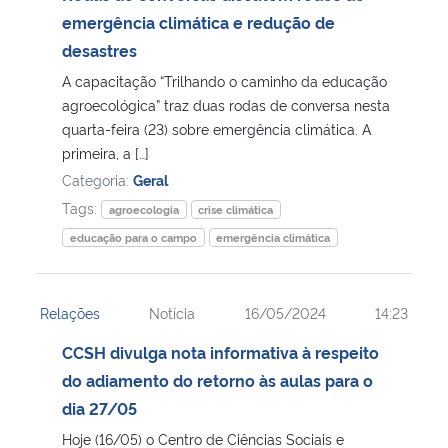
emergência climática e redução de
Secretaria-Geral
desastres
A capacitação “Trilhando o caminho da educação
Secretaria de Governo
agroecológica” traz duas rodas de conversa nesta
quarta-feira (23) sobre emergência climática. A
primeira, a […]
Gabinete de Segurança Institucional
Categoria:
Geral
Advocacia-Geral da União
Tags:
agroecologia
crise climática
educação para o campo
emergência climática
Banco Central do Brasil
Planalto
Relações
Notícia
16/05/2024
14:23
CCSH divulga nota informativa à respeito
do adiamento do retorno às aulas para o
dia 27/05
Hoje (16/05) o Centro de Ciências Sociais e