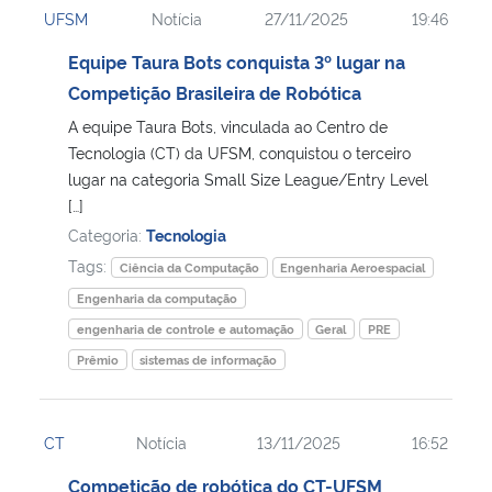
UFSM
Notícia
27/11/2025
19:46
Ministério da Cidadania
Equipe Taura Bots conquista 3º lugar na
Ministério da Saúde
Competição Brasileira de Robótica
A equipe Taura Bots, vinculada ao Centro de
Ministério de Minas e Energia
Tecnologia (CT) da UFSM, conquistou o terceiro
lugar na categoria Small Size League/Entry Level
Ministério da Ciência, Tecnologia, Inovações e Comunicações
[…]
Categoria:
Tecnologia
Ministério do Meio Ambiente
Tags:
Ciência da Computação
Engenharia Aeroespacial
Engenharia da computação
Ministério do Turismo
engenharia de controle e automação
Geral
PRE
Prêmio
sistemas de informação
Ministério do Desenvolvimento Regional
Controladoria-Geral da União
CT
Notícia
13/11/2025
16:52
Competição de robótica do CT-UFSM
Ministério da Mulher, da Família e dos Direitos Humanos