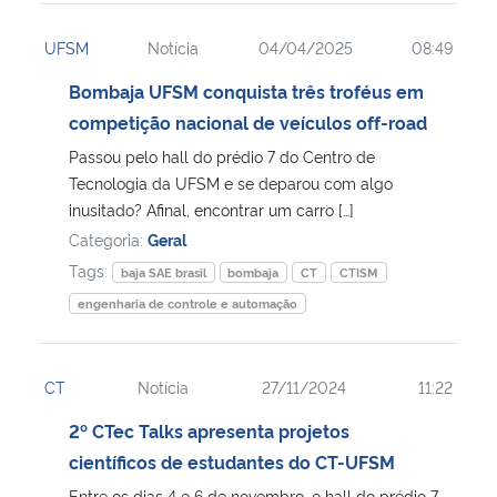
UFSM
Notícia
04/04/2025
08:49
Bombaja UFSM conquista três troféus em
competição nacional de veículos off-road
Passou pelo hall do prédio 7 do Centro de
Tecnologia da UFSM e se deparou com algo
inusitado? Afinal, encontrar um carro […]
Categoria:
Geral
Tags:
baja SAE brasil
bombaja
CT
CTISM
engenharia de controle e automação
CT
Notícia
27/11/2024
11:22
2º CTec Talks apresenta projetos
científicos de estudantes do CT-UFSM
Entre os dias 4 e 6 de novembro, o hall do prédio 7