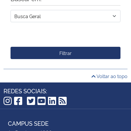
Filtrar
Voltar ao topo
REDES SOCIAIS:
TikTok
Instagram
Facebook
Twitter
YouTube
LinkedIn
RSS
CAMPUS SEDE