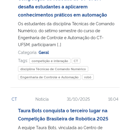
desafia estudantes a aplicarem
Secretaria-Geral
conhecimentos práticos em automação
Os estudantes da disciplina Técnicas de Comando
Secretaria de Governo
Numérico, do sétimo semestre do curso de
Engenharia de Controle e Automação do CT-
UFSM, participaram […]
Gabinete de Segurança Institucional
Categoria:
Geral
Advocacia-Geral da União
Tags:
competição e interação
CT
disciplina Técnicas de Comando Numérico
Banco Central do Brasil
Engenharia de Controle e Automação
robô
Planalto
CT
Notícia
31/10/2025
16:04
Taura Bots conquista o terceiro lugar na
Competição Brasileira de Robótica 2025
A equipe Taura Bots, vinculada ao Centro de