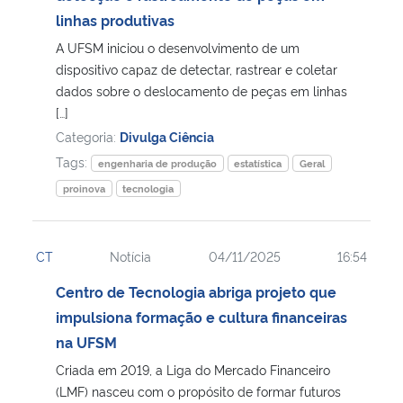
linhas produtivas
Secretaria-Geral
A UFSM iniciou o desenvolvimento de um
dispositivo capaz de detectar, rastrear e coletar
Secretaria de Governo
dados sobre o deslocamento de peças em linhas
[…]
Categoria:
Divulga Ciência
Gabinete de Segurança Institucional
Tags:
engenharia de produção
estatística
Geral
Advocacia-Geral da União
proinova
tecnologia
Banco Central do Brasil
CT
Notícia
04/11/2025
16:54
Planalto
Centro de Tecnologia abriga projeto que
impulsiona formação e cultura financeiras
na UFSM
Criada em 2019, a Liga do Mercado Financeiro
(LMF) nasceu com o propósito de formar futuros