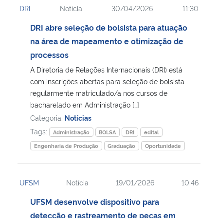
DRI
Notícia
30/04/2026
11:30
Ministério da Cidadania
DRI abre seleção de bolsista para atuação
Ministério da Saúde
na área de mapeamento e otimização de
processos
Ministério de Minas e Energia
A Diretoria de Relações Internacionais (DRI) está
com inscrições abertas para seleção de bolsista
Ministério da Ciência, Tecnologia, Inovações e Comunicações
regularmente matriculado/a nos cursos de
bacharelado em Administração […]
Ministério do Meio Ambiente
Categoria:
Notícias
Tags:
Administração
BOLSA
DRI
edital
Ministério do Turismo
Engenharia de Produção
Graduação
Oportunidade
Ministério do Desenvolvimento Regional
UFSM
Notícia
19/01/2026
10:46
Controladoria-Geral da União
UFSM desenvolve dispositivo para
detecção e rastreamento de peças em
Ministério da Mulher, da Família e dos Direitos Humanos