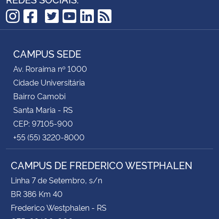
TikTok
Instagram
Facebook
Twitter
YouTube
LinkedIn
RSS
CAMPUS SEDE
Av. Roraima nº 1000
Cidade Universitária
Bairro Camobi
Santa Maria - RS
CEP: 97105-900
+55 (55) 3220-8000
CAMPUS DE FREDERICO WESTPHALEN
Linha 7 de Setembro, s/n
BR 386 Km 40
Frederico Westphalen - RS