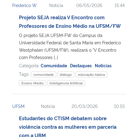
Frederico W
Notícia
06/05/2026
15:44
Ministério da Cidadania
Projeto SEJA realiza V Encontro com
Ministério da Saúde
Professores de Ensino Médio na UFSM/FW
O projeto SEJA UFSM-FW do Campus da
Ministério de Minas e Energia
Universidade Federal de Santa Maria em Frederico
Westphalen (UFSM/FW), realizará o “V Encontro
Ministério da Ciência, Tecnologia, Inovações e Comunicações
com Professores […]
Categoria:
Comunidade
,
Destaques
,
Notícias
Ministério do Meio Ambiente
Tags:
comunidade
diálogo
educação básica
Ensino Médio
Inteligência Artificial
Ministério do Turismo
Ministério do Desenvolvimento Regional
UFSM
Notícia
20/03/2026
10:55
Estudantes do CTISM debatem sobre
Controladoria-Geral da União
violência contra as mulheres em parceria
com a UBM
Ministério da Mulher, da Família e dos Direitos Humanos