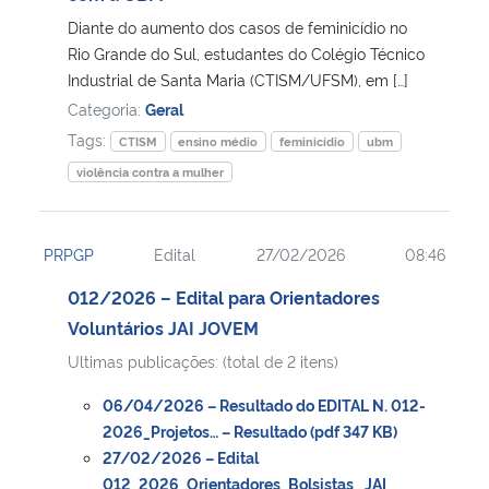
Diante do aumento dos casos de feminicídio no
Secretaria-Geral
Rio Grande do Sul, estudantes do Colégio Técnico
Industrial de Santa Maria (CTISM/UFSM), em […]
Categoria:
Geral
Secretaria de Governo
Tags:
CTISM
ensino médio
feminicídio
ubm
Gabinete de Segurança Institucional
violência contra a mulher
Advocacia-Geral da União
PRPGP
Edital
27/02/2026
08:46
Banco Central do Brasil
012/2026 – Edital para Orientadores
Voluntários JAI JOVEM
Planalto
Ultimas publicações: (total de 2 itens)
06/04/2026 – Resultado do EDITAL N. 012-
2026_Projetos… – Resultado (pdf 347 KB)
27/02/2026 – Edital
012_2026_Orientadores_Bolsistas_ JAI