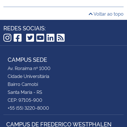
Voltar ao topo
REDES SOCIAIS:
TikTok
Instagram
Facebook
Twitter
YouTube
LinkedIn
RSS
CAMPUS SEDE
Av. Roraima nº 1000
Cidade Universitária
Bairro Camobi
Santa Maria - RS
CEP: 97105-900
+55 (55) 3220-8000
CAMPUS DE FREDERICO WESTPHALEN