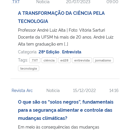
.TXT
Notícia
20/07/2023
09:00
A TRANSFORMAÇÃO DA CIÊNCIA PELA
TECNOLOGIA
Professor André Luiz Aita | Foto: Vitória Sarturi
Docente da UFSM há mais de 20 anos, André Luiz
Aita tem graduação em […]
Categoria:
28ª Edição
,
Entrevista
Tags:
.TXT
ciência
ed28
entrevista
jornalismo
tecnologia
Revista Arc
Notícia
15/12/2022
14:16
O que são os “solos negros”, fundamentais
para a segurança alimentar e controle das
mudanças climáticas?
Em meio às consequências das mudanças