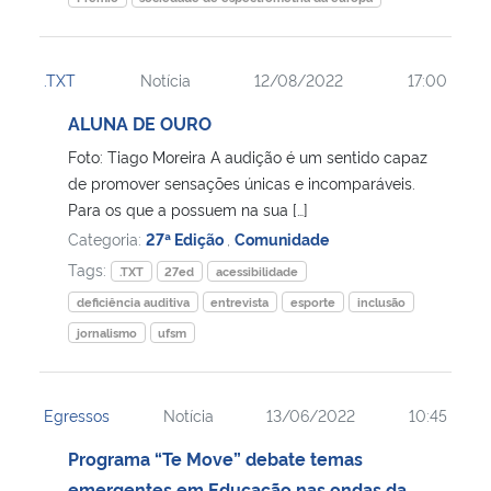
.TXT
Notícia
12/08/2022
17:00
ALUNA DE OURO
Foto: Tiago Moreira A audição é um sentido capaz
de promover sensações únicas e incomparáveis.
Para os que a possuem na sua […]
Categoria:
27ª Edição
,
Comunidade
Tags:
.TXT
27ed
acessibilidade
deficiência auditiva
entrevista
esporte
inclusão
jornalismo
ufsm
Egressos
Notícia
13/06/2022
10:45
Programa “Te Move” debate temas
emergentes em Educação nas ondas da