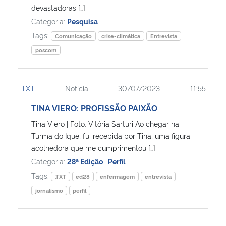
devastadoras […]
Categoria:
Pesquisa
Tags:
Comunicação
crise-climática
Entrevista
poscom
.TXT
Notícia
30/07/2023
11:55
TINA VIERO: PROFISSÃO PAIXÃO
Tina Viero | Foto: Vitória Sarturi Ao chegar na
Turma do Ique, fui recebida por Tina, uma figura
acolhedora que me cumprimentou […]
Categoria:
28ª Edição
,
Perfil
Tags:
.TXT
ed28
enfermagem
entrevista
jornalismo
perfil