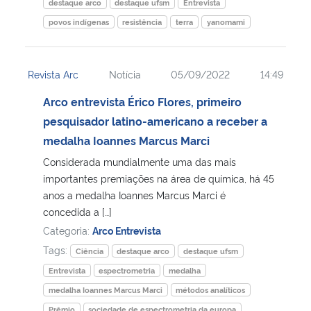
destaque arco
destaque ufsm
Entrevista
povos indígenas
resistência
terra
yanomami
Revista Arc
Notícia
05/09/2022
14:49
Arco entrevista Érico Flores, primeiro
pesquisador latino-americano a receber a
medalha Ioannes Marcus Marci
Considerada mundialmente uma das mais
importantes premiações na área de química, há 45
anos a medalha Ioannes Marcus Marci é
concedida a […]
Categoria:
Arco Entrevista
Tags:
Ciência
destaque arco
destaque ufsm
Entrevista
espectrometria
medalha
medalha Ioannes Marcus Marci
métodos analíticos
Prêmio
sociedade de espectrometria da europa