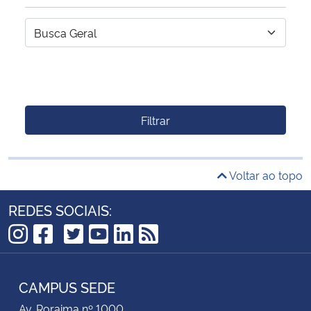
Filtrar
Voltar ao topo
REDES SOCIAIS:
TikTok
Instagram
Facebook
Twitter
YouTube
LinkedIn
RSS
CAMPUS SEDE
Av. Roraima nº 1000