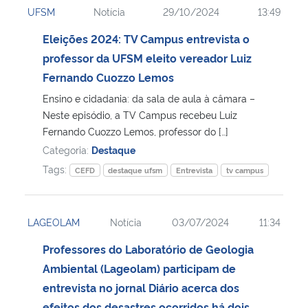
UFSM
Notícia
29/10/2024
13:49
Ministério da Cidadania
Eleições 2024: TV Campus entrevista o
Ministério da Saúde
professor da UFSM eleito vereador Luiz
Fernando Cuozzo Lemos
Ministério de Minas e Energia
Ensino e cidadania: da sala de aula à câmara –
Neste episódio, a TV Campus recebeu Luiz
Ministério da Ciência, Tecnologia, Inovações e Comunicações
Fernando Cuozzo Lemos, professor do […]
Categoria:
Destaque
Ministério do Meio Ambiente
Tags:
CEFD
destaque ufsm
Entrevista
tv campus
Ministério do Turismo
LAGEOLAM
Notícia
03/07/2024
11:34
Ministério do Desenvolvimento Regional
Professores do Laboratório de Geologia
Ambiental (Lageolam) participam de
Controladoria-Geral da União
entrevista no jornal Diário acerca dos
Ministério da Mulher, da Família e dos Direitos Humanos
efeitos dos desastres ocorridos há dois