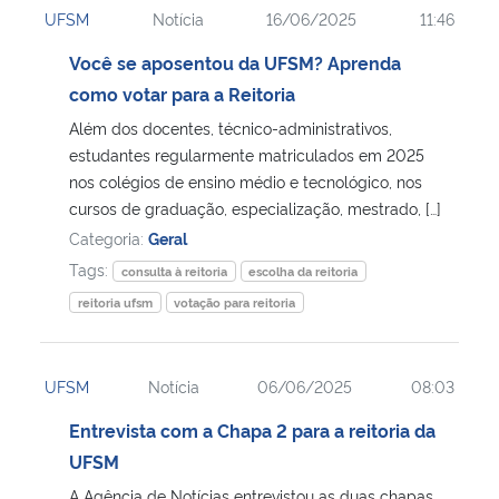
UFSM
Notícia
16/06/2025
11:46
Ministério da Cidadania
Você se aposentou da UFSM? Aprenda
Ministério da Saúde
como votar para a Reitoria
Além dos docentes, técnico-administrativos,
Ministério de Minas e Energia
estudantes regularmente matriculados em 2025
nos colégios de ensino médio e tecnológico, nos
Ministério da Ciência, Tecnologia, Inovações e Comunicações
cursos de graduação, especialização, mestrado, […]
Categoria:
Geral
Ministério do Meio Ambiente
Tags:
consulta à reitoria
escolha da reitoria
reitoria ufsm
votação para reitoria
Ministério do Turismo
Ministério do Desenvolvimento Regional
UFSM
Notícia
06/06/2025
08:03
Entrevista com a Chapa 2 para a reitoria da
Controladoria-Geral da União
UFSM
Ministério da Mulher, da Família e dos Direitos Humanos
A Agência de Notícias entrevistou as duas chapas