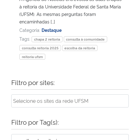
à reitoria da Universidade Federal de Santa Maria
(UFSM). As mesmas perguntas foram
Secretaria-Geral
encaminhadas […]
Categoria:
Destaque
Secretaria de Governo
Tags:
chapa 2 reitoria
consulta à comunidade
Gabinete de Segurança Institucional
consulta reitoria 2025
escolha da reitoria
reitoria ufsm
Advocacia-Geral da União
Filtro por sites:
Banco Central do Brasil
Planalto
Filtro por Tag(s):