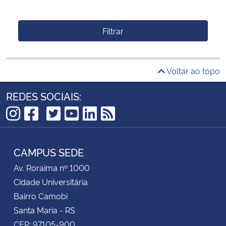
Filtrar
Voltar ao topo
REDES SOCIAIS:
TikTok
Instagram
Facebook
Twitter
YouTube
LinkedIn
RSS
CAMPUS SEDE
Av. Roraima nº 1000
Cidade Universitária
Bairro Camobi
Santa Maria - RS
CEP: 97105-900