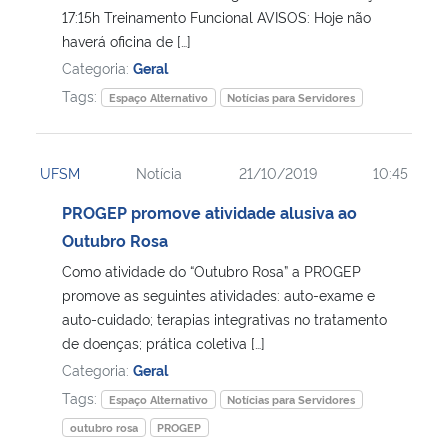
17:15h Treinamento Funcional AVISOS: Hoje não
haverá oficina de […]
Secretaria-Geral
Categoria:
Geral
Tags:
Espaço Alternativo
Notícias para Servidores
Secretaria de Governo
Gabinete de Segurança Institucional
UFSM
Notícia
21/10/2019
10:45
Advocacia-Geral da União
PROGEP promove atividade alusiva ao
Outubro Rosa
Banco Central do Brasil
Como atividade do “Outubro Rosa” a PROGEP
promove as seguintes atividades: auto-exame e
Planalto
auto-cuidado; terapias integrativas no tratamento
de doenças; prática coletiva […]
Categoria:
Geral
Tags:
Espaço Alternativo
Notícias para Servidores
outubro rosa
PROGEP