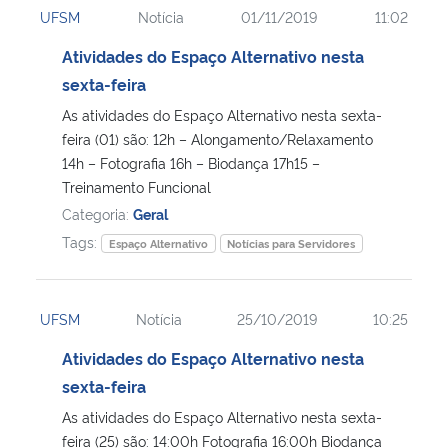
UFSM
Notícia
01/11/2019
11:02
Ministério da Cidadania
Atividades do Espaço Alternativo nesta
Ministério da Saúde
sexta-feira
As atividades do Espaço Alternativo nesta sexta-
Ministério de Minas e Energia
feira (01) são: 12h – Alongamento/Relaxamento
14h – Fotografia 16h – Biodança 17h15 –
Ministério da Ciência, Tecnologia, Inovações e Comunicações
Treinamento Funcional
Categoria:
Geral
Ministério do Meio Ambiente
Tags:
Espaço Alternativo
Notícias para Servidores
Ministério do Turismo
UFSM
Notícia
25/10/2019
10:25
Ministério do Desenvolvimento Regional
Atividades do Espaço Alternativo nesta
sexta-feira
Controladoria-Geral da União
As atividades do Espaço Alternativo nesta sexta-
feira (25) são: 14:00h Fotografia 16:00h Biodança
Ministério da Mulher, da Família e dos Direitos Humanos