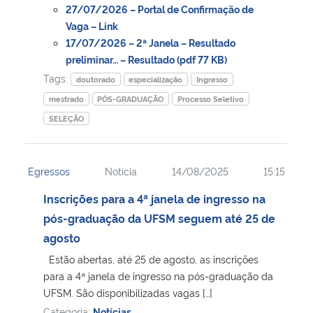
27/07/2026 – Portal de Confirmação de
Vaga – Link
Secretaria-Geral
17/07/2026 – 2ª Janela – Resultado
preliminar… – Resultado (pdf 77 KB)
Secretaria de Governo
Tags:
doutorado
especialização
Ingresso
mestrado
PÓS-GRADUAÇÃO
Processo Seletivo
Gabinete de Segurança Institucional
SELEÇÃO
Advocacia-Geral da União
Egressos
Notícia
14/08/2025
15:15
Banco Central do Brasil
Inscrições para a 4ª janela de ingresso na
pós-graduação da UFSM seguem até 25 de
Planalto
agosto
Estão abertas, até 25 de agosto, as inscrições
para a 4ª janela de ingresso na pós-graduação da
UFSM. São disponibilizadas vagas […]
Categoria:
Notícias