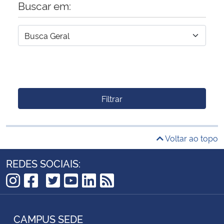
Buscar em:
Filtrar
Voltar ao topo
REDES SOCIAIS:
TikTok
Instagram
Facebook
Twitter
YouTube
LinkedIn
RSS
CAMPUS SEDE