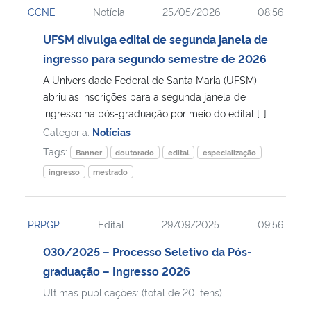
CCNE
Notícia
25/05/2026
08:56
Ministério da Cidadania
UFSM divulga edital de segunda janela de
Ministério da Saúde
ingresso para segundo semestre de 2026
A Universidade Federal de Santa Maria (UFSM)
Ministério de Minas e Energia
abriu as inscrições para a segunda janela de
ingresso na pós-graduação por meio do edital […]
Ministério da Ciência, Tecnologia, Inovações e Comunicações
Categoria:
Notícias
Tags:
Banner
doutorado
edital
especialização
Ministério do Meio Ambiente
ingresso
mestrado
Ministério do Turismo
PRPGP
Edital
29/09/2025
09:56
Ministério do Desenvolvimento Regional
030/2025 – Processo Seletivo da Pós-
graduação – Ingresso 2026
Controladoria-Geral da União
Ultimas publicações: (total de 20 itens)
Ministério da Mulher, da Família e dos Direitos Humanos