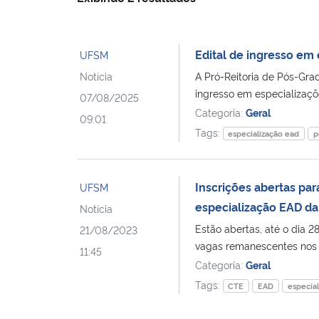
Edital de ingresso em
UFSM
Notícia
A Pró-Reitoria de Pós-Gra
ingresso em especializaçõ
07/08/2025
Categoria:
Geral
09:01
Tags:
especialização ead
p
Inscrições abertas p
UFSM
especialização EAD d
Notícia
Estão abertas, até o dia 2
21/08/2023
vagas remanescentes nos s
11:45
Categoria:
Geral
Tags:
CTE
EAD
especia