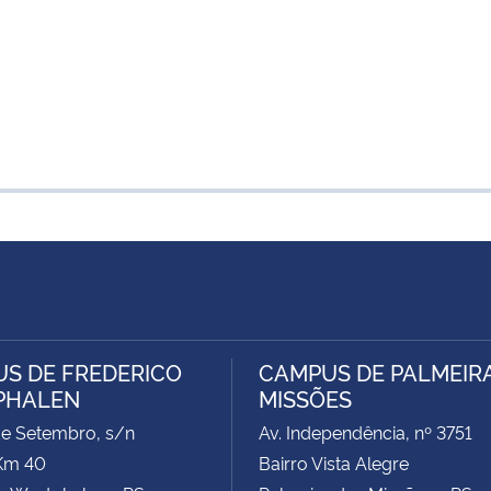
S DE FREDERICO
CAMPUS DE PALMEIR
PHALEN
MISSÕES
de Setembro, s/n
Av. Independência, nº 3751
Km 40
Bairro Vista Alegre