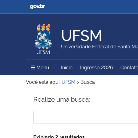
Casa Civil
Ministério da Justiça e
Segurança Pública
UFSM
Ministério da Agricultura,
Ministério da Educação
Universidade Federal de Santa Ma
Pecuária e Abastecimento
Menu Principal do Sítio
Menu
Início
Ingresso 2026
Contat
Ministério do Meio Ambiente
Ministério do Turismo
Você está aqui:
UFSM
>
Busca
Início do conteúdo
Realize uma busca:
Secretaria de Governo
Gabinete de Segurança
Institucional
Exibindo 2 resultados