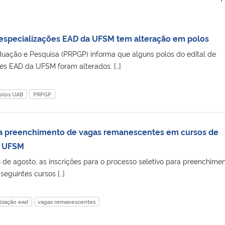
 especializações EAD da UFSM tem alteração em polos
duação e Pesquisa (PRPGP) informa que alguns polos do edital de
es EAD da UFSM foram alterados. […]
olos UAB
PRPGP
ara preenchimento de vagas remanescentes em cursos de
a UFSM
8 de agosto, as inscrições para o processo seletivo para preenchime
eguintes cursos […]
lização ead
vagas remanescentes