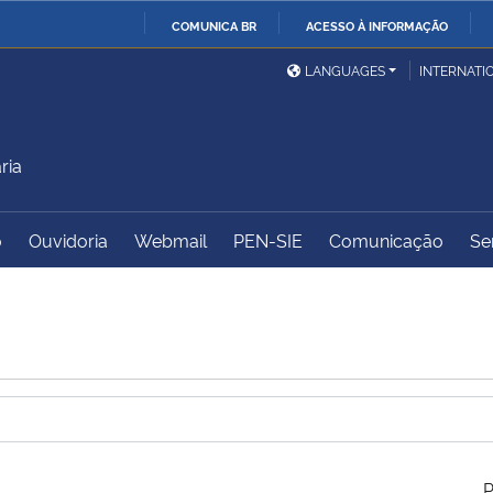
COMUNICA BR
ACESSO À INFORMAÇÃO
Ministério da Defesa
Ministério das Relações
Mini
IR
LANGUAGES
INTERNATI
Exteriores
PARA
O
Ministério da Cidadania
Ministério da Saúde
Mini
CONTEÚDO
ria
o
Ouvidoria
Webmail
PEN-SIE
Comunicação
Se
Ministério do
Controladoria-Geral da
Mini
Desenvolvimento Regional
União
Famí
Hum
Advocacia-Geral da União
Banco Central do Brasil
Plan
P