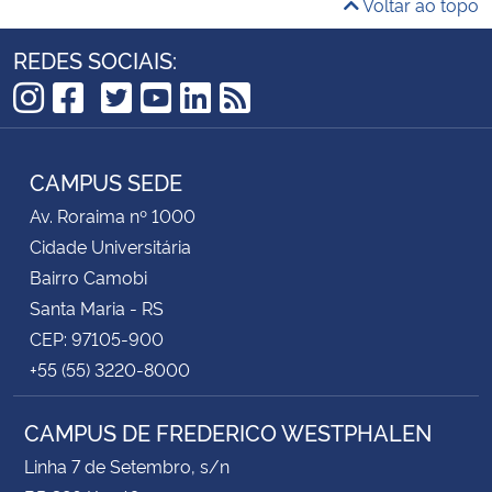
Voltar ao topo
REDES SOCIAIS:
TikTok
Instagram
Facebook
Twitter
YouTube
LinkedIn
RSS
CAMPUS SEDE
Av. Roraima nº 1000
Cidade Universitária
Bairro Camobi
Santa Maria - RS
CEP: 97105-900
+55 (55) 3220-8000
CAMPUS DE FREDERICO WESTPHALEN
Linha 7 de Setembro, s/n