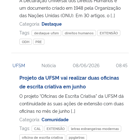
A Declaração Universal dos Direitos Humanos é
um documento criado em 1948 pela Organização
Secretaria-Geral
das Nações Unidas (ONU). Em 30 artigos, o […]
Categoria:
Destaque
Secretaria de Governo
Tags:
destaque ufsm
direitos humanos
EXTENSÃO
ODH
PRE
Gabinete de Segurança Institucional
Advocacia-Geral da União
UFSM
Notícia
08/06/2026
08:45
Projeto da UFSM vai realizar duas oficinas
Banco Central do Brasil
de escrita criativa em junho
O projeto “Oficinas de Escrita Criativa” da UFSM dá
Planalto
continuidade às suas ações de extensão com duas
oficinas no mês de junho […]
Categoria:
Comunidade
Tags:
CAL
EXTENSÃO
letras estrangeiras modernas
oficina de escrita criativa
ppgletras