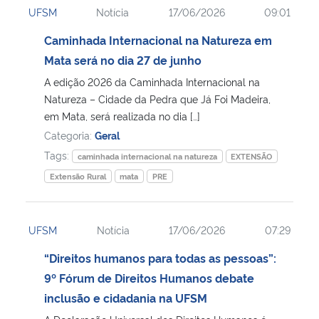
UFSM
Notícia
17/06/2026
09:01
Ministério da Cidadania
Caminhada Internacional na Natureza em
Ministério da Saúde
Mata será no dia 27 de junho
A edição 2026 da Caminhada Internacional na
Ministério de Minas e Energia
Natureza – Cidade da Pedra que Já Foi Madeira,
em Mata, será realizada no dia […]
Ministério da Ciência, Tecnologia, Inovações e Comunicações
Categoria:
Geral
Tags:
caminhada internacional na natureza
EXTENSÃO
Ministério do Meio Ambiente
Extensão Rural
mata
PRE
Ministério do Turismo
UFSM
Notícia
17/06/2026
07:29
Ministério do Desenvolvimento Regional
“Direitos humanos para todas as pessoas”:
9º Fórum de Direitos Humanos debate
Controladoria-Geral da União
inclusão e cidadania na UFSM
Ministério da Mulher, da Família e dos Direitos Humanos