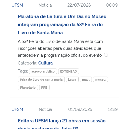
UFSM
Notícia
22/07/2026
08:09
Ministério da Cidadania
Maratona de Leitura e Um Dia no Museu
Ministério da Saúde
integram programação da 53ª Feira do
Livro de Santa Maria
Ministério de Minas e Energia
A 53ª Feira do Livro de Santa Maria está com
inscrições abertas para duas atividades que
Ministério da Ciência, Tecnologia, Inovações e Comunicações
antecedem a programação oficial do evento: […]
Categoria:
Cultura
Ministério do Meio Ambiente
Tags:
acervo artístico
EXTENSÃO
feira do livro de santa maria
Lasca
mact
museu
Ministério do Turismo
Planetário
PRE
Ministério do Desenvolvimento Regional
UFSM
Notícia
01/09/2025
12:29
Controladoria-Geral da União
Editora UFSM lança 21 obras em sessão
Ministério da Mulher, da Família e dos Direitos Humanos
dupla nesta quarta-feira (3)