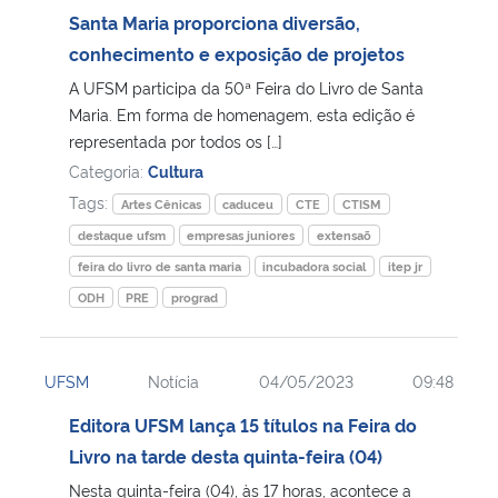
Santa Maria proporciona diversão,
conhecimento e exposição de projetos
A UFSM participa da 50ª Feira do Livro de Santa
Maria. Em forma de homenagem, esta edição é
representada por todos os […]
Categoria:
Cultura
Tags:
Artes Cênicas
caduceu
CTE
CTISM
destaque ufsm
empresas juniores
extensaõ
feira do livro de santa maria
incubadora social
itep jr
ODH
PRE
prograd
UFSM
Notícia
04/05/2023
09:48
Editora UFSM lança 15 títulos na Feira do
Livro na tarde desta quinta-feira (04)
Nesta quinta-feira (04), às 17 horas, acontece a