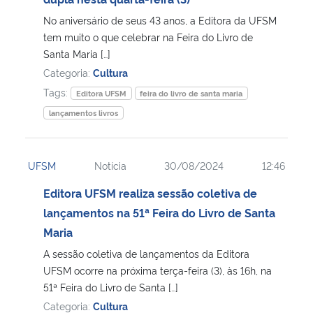
No aniversário de seus 43 anos, a Editora da UFSM
Secretaria-Geral
tem muito o que celebrar na Feira do Livro de
Santa Maria […]
Secretaria de Governo
Categoria:
Cultura
Tags:
Editora UFSM
feira do livro de santa maria
Gabinete de Segurança Institucional
lançamentos livros
Advocacia-Geral da União
UFSM
Notícia
30/08/2024
12:46
Banco Central do Brasil
Editora UFSM realiza sessão coletiva de
lançamentos na 51ª Feira do Livro de Santa
Planalto
Maria
A sessão coletiva de lançamentos da Editora
UFSM ocorre na próxima terça-feira (3), às 16h, na
51ª Feira do Livro de Santa […]
Categoria:
Cultura