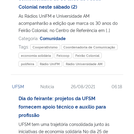
Colonial neste sábado (2)
Secretaria-Geral
As Rádios UniFM e Universidade AM
acompanharão a edição que marca os 30 anos do
Secretaria de Governo
Feirão Colonial, no Centro de Referência em […]
Categoria:
Comunidade
Gabinete de Segurança Institucional
Tags:
Cooperativismo
Coordenadoria de Comunicação
economia solidária
Feicoop
Feirão Colonial
Advocacia-Geral da União
polifeira
Rádio UniFM
Rádio Universidade AM
Banco Central do Brasil
UFSM
Notícia
26/08/2021
06:18
Planalto
Dia do feirante: projetos da UFSM
fornecem apoio técnico e auxílio para
profissão
UFSM tem uma trajetória consolidada junto às
iniciativas de economia solidária No dia 25 de