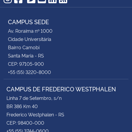
TikTok
Instagram
Facebook
Twitter
YouTube
LinkedIn
RSS
CAMPUS SEDE
Av. Roraima nº 1000
Cidade Universitária
Bairro Camobi
Santa Maria - RS
CEP: 97105-900
+55 (55) 3220-8000
CAMPUS DE FREDERICO WESTPHALEN
Linha 7 de Setembro, s/n
BR 386 Km 40
Frederico Westphalen - RS
CEP: 98400-000
+55 (55) 3744-0600