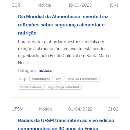
CCR
Notícia
19/10/2023
15:41
Ministério da Cidadania
Dia Mundial da Alimentação: evento traz
Ministério da Saúde
reflexões sobre segurança alimentar e
nutrição
Ministério de Minas e Energia
Para debater e abordar questões cruciais em
relação à alimentação, um evento está sendo
Ministério da Ciência, Tecnologia, Inovações e Comunicações
organizado pelo Feirão Colonial em Santa Maria.
No […]
Ministério do Meio Ambiente
Categoria:
notícia
Tags:
alimentação
ccr
Dom Ivo Lorscheiter
Ministério do Turismo
feirão colonial
segurança alimentar
Ministério do Desenvolvimento Regional
UFSM
Notícia
01/04/2022
21:02
Controladoria-Geral da União
Rádios da UFSM transmitem ao vivo edição
comemorativa de 30 anos do Feirão
Ministério da Mulher, da Família e dos Direitos Humanos