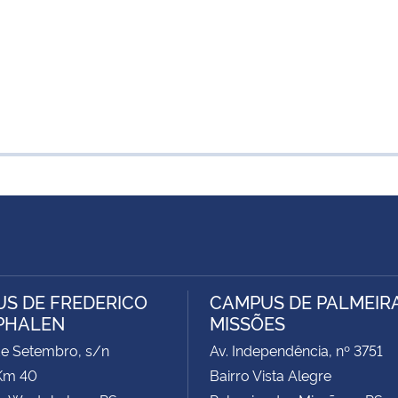
S DE FREDERICO
CAMPUS DE PALMEIR
PHALEN
MISSÕES
de Setembro, s/n
Av. Independência, nº 3751
Km 40
Bairro Vista Alegre