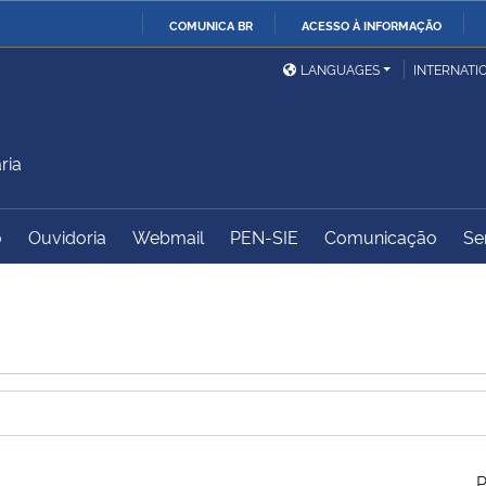
COMUNICA BR
ACESSO À INFORMAÇÃO
Ministério da Defesa
Ministério das Relações
Mini
IR
LANGUAGES
INTERNATI
Exteriores
PARA
O
Ministério da Cidadania
Ministério da Saúde
Mini
CONTEÚDO
ria
o
Ouvidoria
Webmail
PEN-SIE
Comunicação
Se
Ministério do
Controladoria-Geral da
Mini
Desenvolvimento Regional
União
Famí
Hum
Advocacia-Geral da União
Banco Central do Brasil
Plan
P