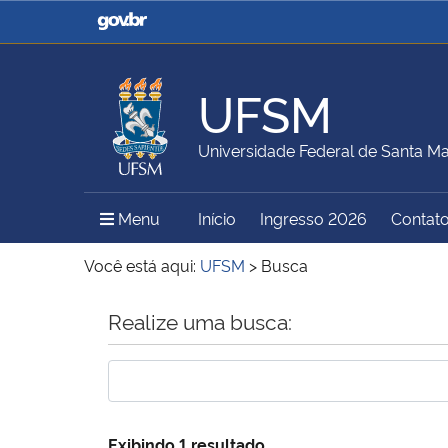
Casa Civil
Ministério da Justiça e
Segurança Pública
UFSM
Ministério da Agricultura,
Ministério da Educação
Universidade Federal de Santa Ma
Pecuária e Abastecimento
Menu Principal do Sítio
Menu
Início
Ingresso 2026
Contat
Ministério do Meio Ambiente
Ministério do Turismo
Você está aqui:
UFSM
>
Busca
Início do conteúdo
Realize uma busca:
Secretaria de Governo
Gabinete de Segurança
Institucional
Exibindo 1 resultado