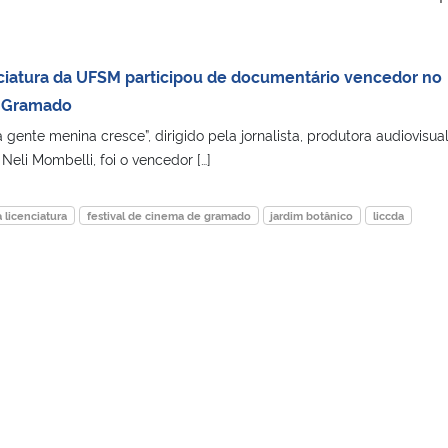
ciatura da UFSM participou de documentário vencedor no
e Gramado
ente menina cresce”, dirigido pela jornalista, produtora audiovisual
li Mombelli, foi o vencedor […]
 licenciatura
festival de cinema de gramado
jardim botânico
liccda