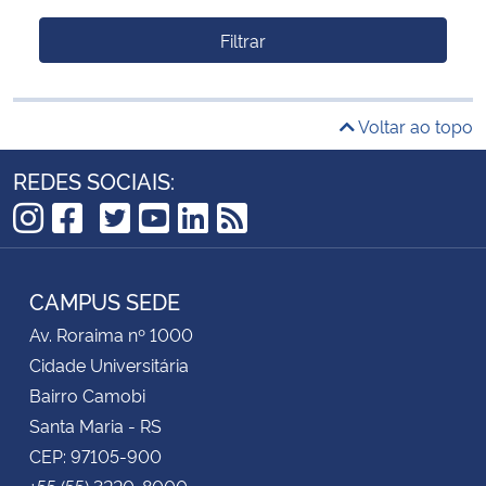
Filtrar
Voltar ao topo
REDES SOCIAIS:
TikTok
Instagram
Facebook
Twitter
YouTube
LinkedIn
RSS
CAMPUS SEDE
Av. Roraima nº 1000
Cidade Universitária
Bairro Camobi
Santa Maria - RS
CEP: 97105-900
+55 (55) 3220-8000