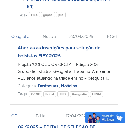
KB)
Tags:
FIEX
gapce
pre
Geografia
Notícia
23/04/2025
10:36
Abertas as inscrições para seleção de
bolsistas FIEX 2025
Projeto “COLÓQUIOS GEGTA – Edição 2025 –
Grupo de Estudos: Geografia, Trabalho, Ambiente
– 10 anos atuando na tríade ensino – pesquisa […]
Categoria:
Destaques
,
Notícias
Tags:
CCNE
Edital
FIEX
Geografia
UFSM
CE
Edital
17/04/2025
15:53
02/2025 – EDITAL DE SELEÇÃO DE