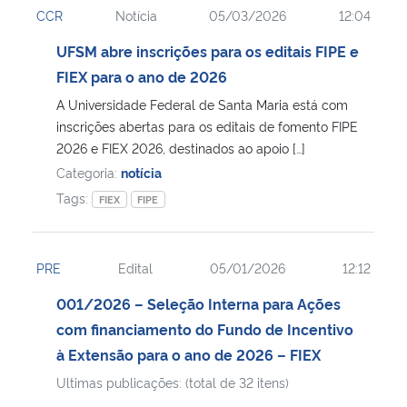
CCR
Notícia
05/03/2026
12:04
Ministério da Cidadania
UFSM abre inscrições para os editais FIPE e
Ministério da Saúde
FIEX para o ano de 2026
A Universidade Federal de Santa Maria está com
Ministério de Minas e Energia
inscrições abertas para os editais de fomento FIPE
2026 e FIEX 2026, destinados ao apoio […]
Ministério da Ciência, Tecnologia, Inovações e Comunicações
Categoria:
notícia
Tags:
FIEX
FIPE
Ministério do Meio Ambiente
Ministério do Turismo
PRE
Edital
05/01/2026
12:12
001/2026 – Seleção Interna para Ações
Ministério do Desenvolvimento Regional
com financiamento do Fundo de Incentivo
à Extensão para o ano de 2026 – FIEX
Controladoria-Geral da União
Ultimas publicações: (total de 32 itens)
Ministério da Mulher, da Família e dos Direitos Humanos