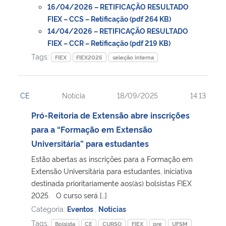
16/04/2026 – RETIFICAÇÃO RESULTADO
FIEX – CCS – Retificação (pdf 264 KB)
Secretaria-Geral
14/04/2026 – RETIFICAÇÃO RESULTADO
FIEX – CCR – Retificação (pdf 219 KB)
Secretaria de Governo
Tags:
FIEX
FIEX2026
seleção interna
Gabinete de Segurança Institucional
CE
Notícia
18/09/2025
14:13
Advocacia-Geral da União
Pró-Reitoria de Extensão abre inscrições
para a “Formação em Extensão
Banco Central do Brasil
Universitária” para estudantes
Planalto
Estão abertas as inscrições para a Formação em
Extensão Universitária para estudantes, iniciativa
destinada prioritariamente aos(às) bolsistas FIEX
2025. O curso será […]
Categoria:
Eventos
,
Notícias
Tags:
Bolsista
CE
CURSO
FIEX
pre
UFSM