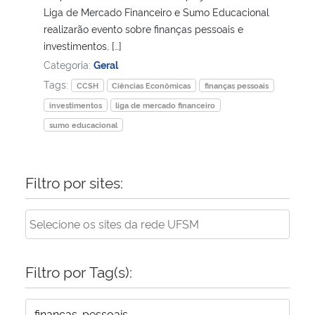
Liga de Mercado Financeiro e Sumo Educacional
realizarão evento sobre finanças pessoais e
Secretaria-Geral
investimentos, […]
Categoria:
Geral
Secretaria de Governo
Tags:
CCSH
Ciências Econômicas
finanças pessoais
investimentos
liga de mercado financeiro
Gabinete de Segurança Institucional
sumo educacional
Advocacia-Geral da União
Filtro por sites:
Banco Central do Brasil
Planalto
Filtro por Tag(s):