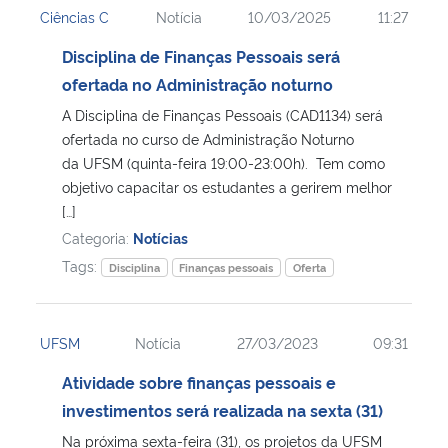
Ciências C
Notícia
10/03/2025
11:27
Ministério da Cidadania
Disciplina de Finanças Pessoais será
Ministério da Saúde
ofertada no Administração noturno
A Disciplina de Finanças Pessoais (CAD1134) será
Ministério de Minas e Energia
ofertada no curso de Administração Noturno
da UFSM (quinta-feira 19:00-23:00h). Tem como
Ministério da Ciência, Tecnologia, Inovações e Comunicações
objetivo capacitar os estudantes a gerirem melhor
[…]
Ministério do Meio Ambiente
Categoria:
Notícias
Tags:
Disciplina
Finanças pessoais
Oferta
Ministério do Turismo
Ministério do Desenvolvimento Regional
UFSM
Notícia
27/03/2023
09:31
Atividade sobre finanças pessoais e
Controladoria-Geral da União
investimentos será realizada na sexta (31)
Na próxima sexta-feira (31), os projetos da UFSM
Ministério da Mulher, da Família e dos Direitos Humanos