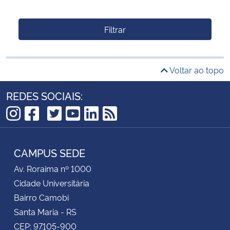
Filtrar
Voltar ao topo
REDES SOCIAIS:
TikTok
Instagram
Facebook
Twitter
YouTube
LinkedIn
RSS
CAMPUS SEDE
Av. Roraima nº 1000
Cidade Universitária
Bairro Camobi
Santa Maria - RS
CEP: 97105-900