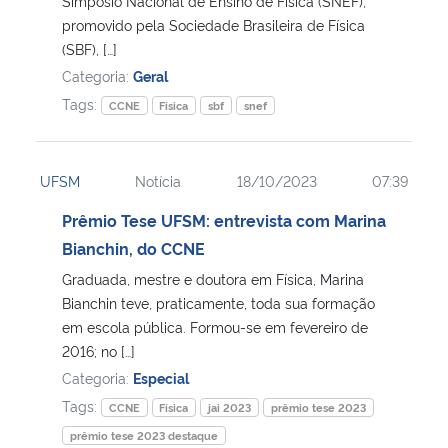
Simpósio Nacional de Ensino de Física (SNEF),
promovido pela Sociedade Brasileira de Física
(SBF), […]
Categoria:
Geral
Tags:
CCNE
Física
sbf
snef
UFSM
Notícia
18/10/2023
07:39
Prêmio Tese UFSM: entrevista com Marina
Bianchin, do CCNE
Graduada, mestre e doutora em Física, Marina
Bianchin teve, praticamente, toda sua formação
em escola pública. Formou-se em fevereiro de
2016; no […]
Categoria:
Especial
Tags:
CCNE
Física
jai 2023
prêmio tese 2023
prêmio tese 2023 destaque