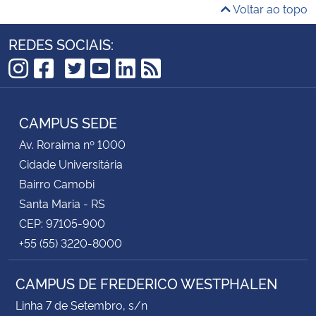
Voltar ao topo
REDES SOCIAIS:
TikTok
Instagram
Facebook
Twitter
YouTube
LinkedIn
RSS
CAMPUS SEDE
Av. Roraima nº 1000
Cidade Universitária
Bairro Camobi
Santa Maria - RS
CEP: 97105-900
+55 (55) 3220-8000
CAMPUS DE FREDERICO WESTPHALEN
Linha 7 de Setembro, s/n