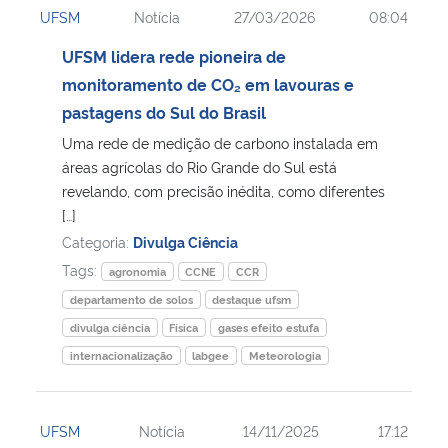
UFSM
Notícia
27/03/2026
08:04
Ministério da Cidadania
UFSM lidera rede pioneira de
Ministério da Saúde
monitoramento de CO₂ em lavouras e
pastagens do Sul do Brasil
Ministério de Minas e Energia
Uma rede de medição de carbono instalada em
áreas agrícolas do Rio Grande do Sul está
Ministério da Ciência, Tecnologia, Inovações e Comunicações
revelando, com precisão inédita, como diferentes
[…]
Ministério do Meio Ambiente
Categoria:
Divulga Ciência
Tags:
agronomia
CCNE
CCR
Ministério do Turismo
departamento de solos
destaque ufsm
divulga ciência
Física
gases efeito estufa
Ministério do Desenvolvimento Regional
internacionalização
labgee
Meteorologia
Controladoria-Geral da União
UFSM
Notícia
14/11/2025
17:12
Ministério da Mulher, da Família e dos Direitos Humanos