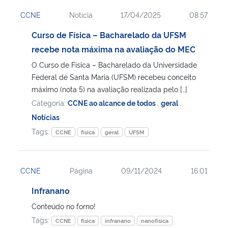
CCNE
Notícia
17/04/2025
08:57
Curso de Física – Bacharelado da UFSM
recebe nota máxima na avaliação do MEC
O Curso de Física – Bacharelado da Universidade
Federal de Santa Maria (UFSM) recebeu conceito
máximo (nota 5) na avaliação realizada pelo […]
Categoria:
CCNE ao alcance de todos
,
geral
,
Notícias
Tags:
CCNE
física
geral
UFSM
CCNE
Página
09/11/2024
16:01
Infranano
Conteúdo no forno!
Tags:
CCNE
física
infranano
nanofísica