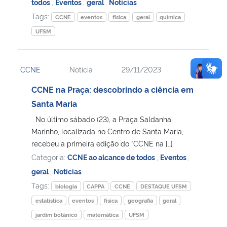
todos
,
Eventos
,
geral
,
Notícias
Tags:
CCNE
eventos
física
geral
química
UFSM
CCNE
Notícia
29/11/2023
16:36
CCNE na Praça: descobrindo a ciência em
Santa Maria
No último sábado (23), a Praça Saldanha
Marinho, localizada no Centro de Santa Maria,
recebeu a primeira edição do “CCNE na […]
Categoria:
CCNE ao alcance de todos
,
Eventos
,
geral
,
Notícias
Tags:
biologia
CAPPA
CCNE
DESTAQUE UFSM
estatística
eventos
física
geografia
geral
jardim botânico
matemática
UFSM