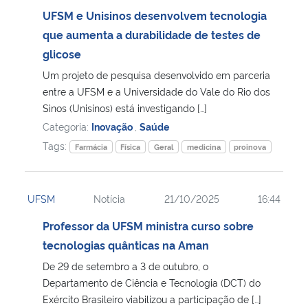
UFSM e Unisinos desenvolvem tecnologia
Secretaria-Geral
que aumenta a durabilidade de testes de
glicose
Secretaria de Governo
Um projeto de pesquisa desenvolvido em parceria
entre a UFSM e a Universidade do Vale do Rio dos
Gabinete de Segurança Institucional
Sinos (Unisinos) está investigando […]
Categoria:
Inovação
,
Saúde
Advocacia-Geral da União
Tags:
Farmácia
Física
Geral
medicina
proinova
Banco Central do Brasil
UFSM
Notícia
21/10/2025
16:44
Planalto
Professor da UFSM ministra curso sobre
tecnologias quânticas na Aman
De 29 de setembro a 3 de outubro, o
Departamento de Ciência e Tecnologia (DCT) do
Exército Brasileiro viabilizou a participação de […]