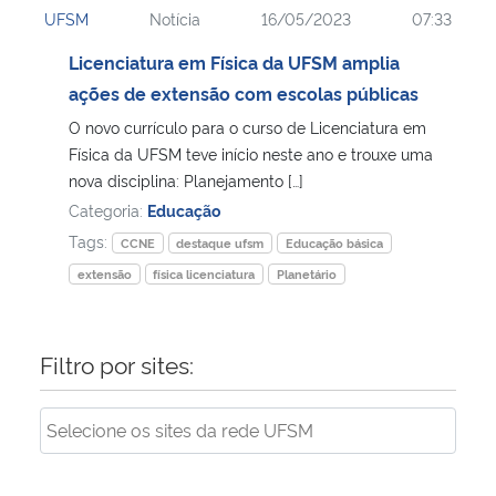
UFSM
Notícia
16/05/2023
07:33
Ministério da Cidadania
Licenciatura em Física da UFSM amplia
Ministério da Saúde
ações de extensão com escolas públicas
O novo currículo para o curso de Licenciatura em
Ministério de Minas e Energia
Física da UFSM teve início neste ano e trouxe uma
nova disciplina: Planejamento […]
Ministério da Ciência, Tecnologia, Inovações e Comunicações
Categoria:
Educação
Tags:
CCNE
destaque ufsm
Educação básica
Ministério do Meio Ambiente
extensão
física licenciatura
Planetário
Ministério do Turismo
Filtro por sites:
Ministério do Desenvolvimento Regional
Controladoria-Geral da União
Ministério da Mulher, da Família e dos Direitos Humanos