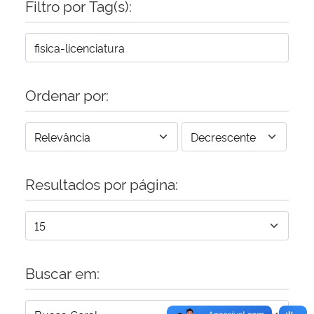
Filtro por Tag(s):
Secretaria-Geral
Secretaria de Governo
Ordenar por:
Gabinete de Segurança Institucional
Advocacia-Geral da União
Resultados por página:
Banco Central do Brasil
Planalto
Buscar em: