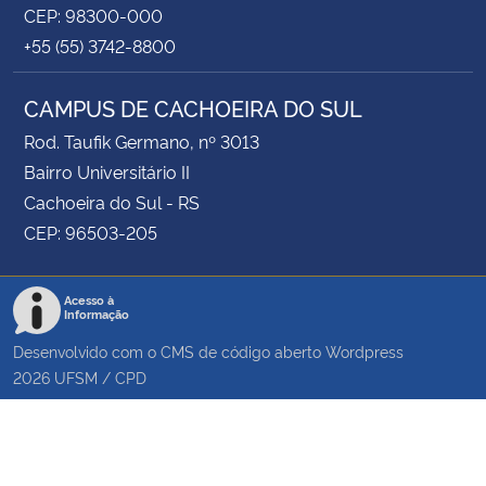
CEP: 98300-000
+55 (55) 3742-8800
CAMPUS DE CACHOEIRA DO SUL
Rod. Taufik Germano, nº 3013
Bairro Universitário II
Cachoeira do Sul - RS
CEP: 96503-205
Acesso à
Informação
Desenvolvido com o CMS de código aberto
Wordpress
2026
UFSM
/
CPD