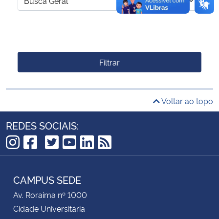
Filtrar
Voltar ao topo
REDES SOCIAIS:
TikTok
Instagram
Facebook
Twitter
YouTube
LinkedIn
RSS
CAMPUS SEDE
Av. Roraima nº 1000
Cidade Universitária