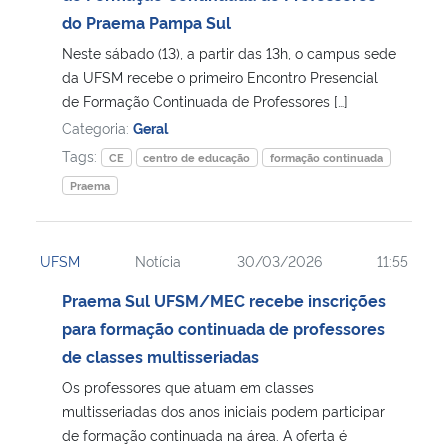
do Praema Pampa Sul
Secretaria-Geral
Neste sábado (13), a partir das 13h, o campus sede
da UFSM recebe o primeiro Encontro Presencial
Secretaria de Governo
de Formação Continuada de Professores […]
Categoria:
Geral
Gabinete de Segurança Institucional
Tags:
CE
centro de educação
formação continuada
Praema
Advocacia-Geral da União
Banco Central do Brasil
UFSM
Notícia
30/03/2026
11:55
Praema Sul UFSM/MEC recebe inscrições
Planalto
para formação continuada de professores
de classes multisseriadas
Os professores que atuam em classes
multisseriadas dos anos iniciais podem participar
de formação continuada na área. A oferta é