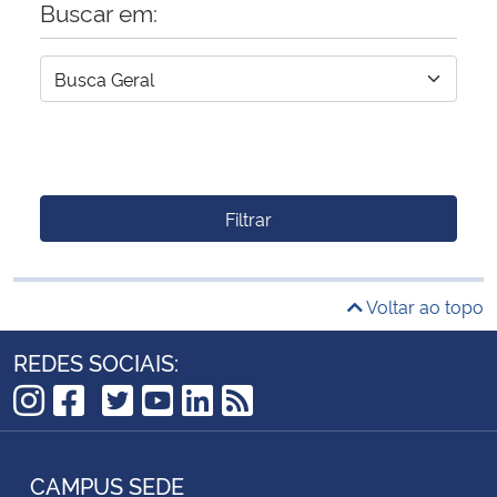
Buscar em:
Filtrar
Voltar ao topo
REDES SOCIAIS:
TikTok
Instagram
Facebook
Twitter
YouTube
LinkedIn
RSS
CAMPUS SEDE