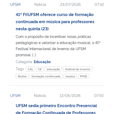
UFSM
Notícia
23/07/2026
07:42
Ministério da Cidadania
41º FIIUFSM oferece curso de formação
Ministério da Saúde
continuada em música para professores
nesta quinta (23)
Ministério de Minas e Energia
Com o propósito de incentivar novas práticas
pedagógicas e valorizar a educação musical, o 41º
Ministério da Ciência, Tecnologia, Inovações e Comunicações
Festival Internacional de Inverno da UFSM
promove, […]
Ministério do Meio Ambiente
Categoria:
Educação
Tags:
CAL
CE
educação
festival de inverno
Ministério do Turismo
fiiufsm
formação continuada
música
PPGE
Ministério do Desenvolvimento Regional
UFSM
Notícia
12/06/2026
07:50
Controladoria-Geral da União
UFSM sedia primeiro Encontro Presencial
de Formação Continuada de Professores
Ministério da Mulher, da Família e dos Direitos Humanos