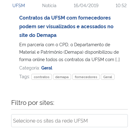
UFSM
Notícia
16/04/2019
10:52
Ministério da Cidadania
Contratos da UFSM com fornecedores
Ministério da Saúde
podem ser visualizados e acessados no
site do Demapa
Ministério de Minas e Energia
Em parceria com o CPD, o Departamento de
Material e Patrimônio (Demapa) disponibilizou de
Ministério da Ciência, Tecnologia, Inovações e Comunicações
forma online todos os contratos da UFSM com […]
Categoria:
Geral
Ministério do Meio Ambiente
Tags:
contratos
demapa
fornecedores
Geral
Ministério do Turismo
Filtro por sites:
Ministério do Desenvolvimento Regional
Controladoria-Geral da União
Ministério da Mulher, da Família e dos Direitos Humanos