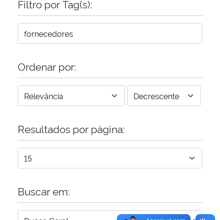
Filtro por Tag(s):
Secretaria-Geral
Secretaria de Governo
Ordenar por:
Gabinete de Segurança Institucional
Advocacia-Geral da União
Resultados por página:
Banco Central do Brasil
Planalto
Buscar em: