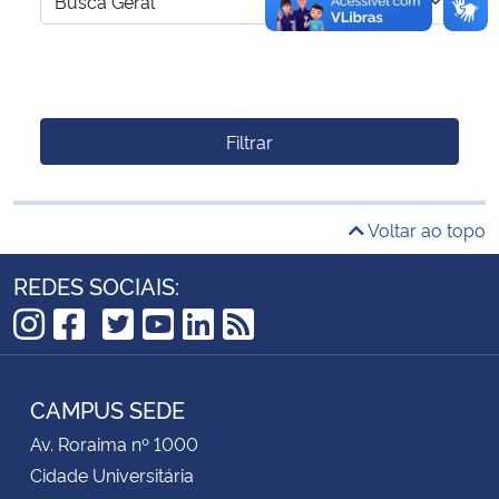
Filtrar
Voltar ao topo
REDES SOCIAIS:
TikTok
Instagram
Facebook
Twitter
YouTube
LinkedIn
RSS
CAMPUS SEDE
Av. Roraima nº 1000
Cidade Universitária