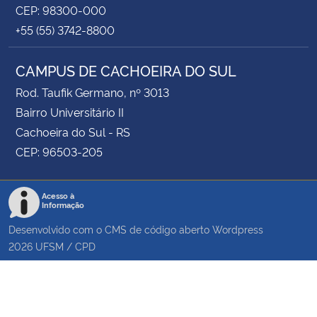
CEP: 98300-000
+55 (55) 3742-8800
CAMPUS DE CACHOEIRA DO SUL
Rod. Taufik Germano, nº 3013
Bairro Universitário II
Cachoeira do Sul - RS
CEP: 96503-205
Acesso à
Informação
Desenvolvido com o CMS de código aberto
Wordpress
2026
UFSM
/
CPD