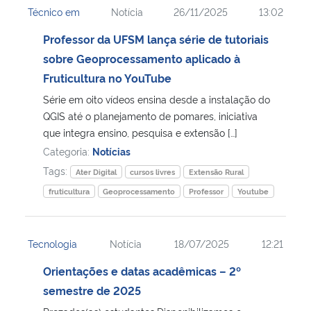
Técnico em
Notícia
26/11/2025
13:02
Ministério da Cidadania
Professor da UFSM lança série de tutoriais
Ministério da Saúde
sobre Geoprocessamento aplicado à
Fruticultura no YouTube
Ministério de Minas e Energia
Série em oito vídeos ensina desde a instalação do
QGIS até o planejamento de pomares, iniciativa
Ministério da Ciência, Tecnologia, Inovações e Comunicações
que integra ensino, pesquisa e extensão […]
Categoria:
Notícias
Ministério do Meio Ambiente
Tags:
Ater Digital
cursos livres
Extensão Rural
fruticultura
Geoprocessamento
Professor
Youtube
Ministério do Turismo
Ministério do Desenvolvimento Regional
Tecnologia
Notícia
18/07/2025
12:21
Orientações e datas acadêmicas – 2º
Controladoria-Geral da União
semestre de 2025
Ministério da Mulher, da Família e dos Direitos Humanos