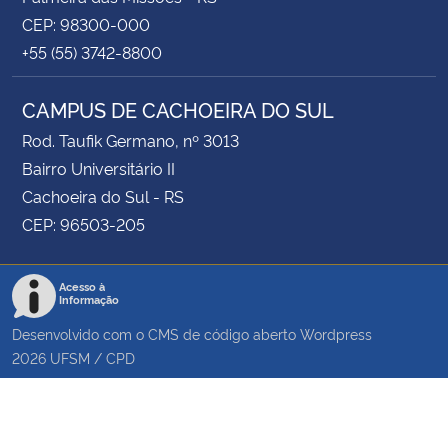
CEP: 98300-000
+55 (55) 3742-8800
CAMPUS DE CACHOEIRA DO SUL
Rod. Taufik Germano, nº 3013
Bairro Universitário II
Cachoeira do Sul - RS
CEP: 96503-205
Acesso à
Informação
Desenvolvido com o CMS de código aberto
Wordpress
2026
UFSM
/
CPD