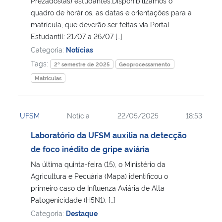
​Prezados(as) estudantes.Disponibilizamos o
quadro de horários, as datas e orientações para a
Secretaria-Geral
matrícula, que deverão ser feitas via Portal
Estudantil: 21/07 a 26/07 […]
Categoria:
Notícias
Secretaria de Governo
Tags:
2º semestre de 2025
Geoprocessamento
Gabinete de Segurança Institucional
Matrículas
Advocacia-Geral da União
UFSM
Notícia
22/05/2025
18:53
Banco Central do Brasil
Laboratório da UFSM auxilia na detecção
de foco inédito de gripe aviária
Planalto
Na última quinta-feira (15), o Ministério da
Agricultura e Pecuária (Mapa) identificou o
primeiro caso de Influenza Aviária de Alta
Patogenicidade (H5N1), […]
Categoria:
Destaque