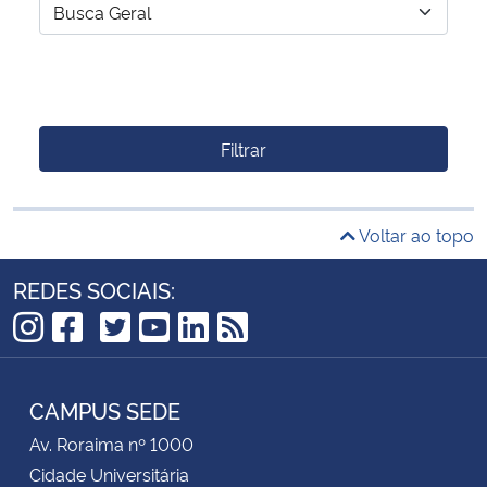
Filtrar
Voltar ao topo
REDES SOCIAIS:
TikTok
Instagram
Facebook
Twitter
YouTube
LinkedIn
RSS
CAMPUS SEDE
Av. Roraima nº 1000
Cidade Universitária