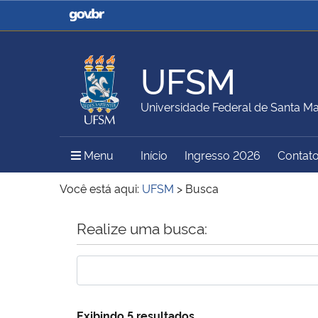
Casa Civil
Ministério da Justiça e
Segurança Pública
UFSM
Ministério da Agricultura,
Ministério da Educação
Universidade Federal de Santa Ma
Pecuária e Abastecimento
Menu Principal do Sítio
Menu
Início
Ingresso 2026
Contat
Ministério do Meio Ambiente
Ministério do Turismo
Você está aqui:
UFSM
>
Busca
Início do conteúdo
Realize uma busca:
Secretaria de Governo
Gabinete de Segurança
Institucional
Exibindo 5 resultados