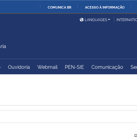
COMUNICA BR
ACESSO À INFORMAÇÃO
Ministério da Defesa
Ministério das Relações
Mini
IR
LANGUAGES
INTERNATI
Exteriores
PARA
O
Ministério da Cidadania
Ministério da Saúde
Mini
CONTEÚDO
ria
o
Ouvidoria
Webmail
PEN-SIE
Comunicação
Se
Ministério do
Controladoria-Geral da
Mini
Desenvolvimento Regional
União
Famí
Hum
Advocacia-Geral da União
Banco Central do Brasil
Plan
P