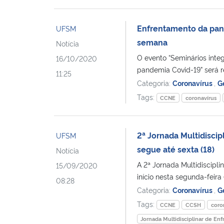
Enfrentamento da pan
UFSM
semana
Notícia
O evento “Seminários inte
16/10/2020
pandemia Covid-19” será r
11:25
Categoria:
Coronavírus
,
G
Tags:
CCNE
coronavírus
2ª Jornada Multidisci
UFSM
segue até sexta (18)
Notícia
A 2ª Jornada Multidiscipl
15/09/2020
início nesta segunda-feira 
08:28
Categoria:
Coronavírus
,
G
Tags:
CCNE
CCSH
coro
Jornada Multidisciplinar de E