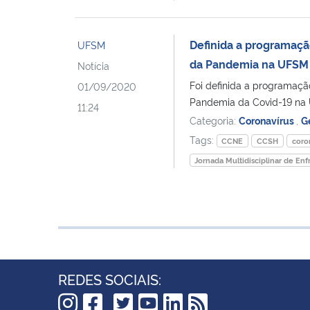
Definida a programaçã
UFSM
da Pandemia na UFSM
Notícia
Foi definida a programaçã
01/09/2020
Pandemia da Covid-19 na U
11:24
Categoria:
Coronavírus
,
G
Tags:
CCNE
CCSH
coro
Jornada Multidisciplinar de E
REDES SOCIAIS: