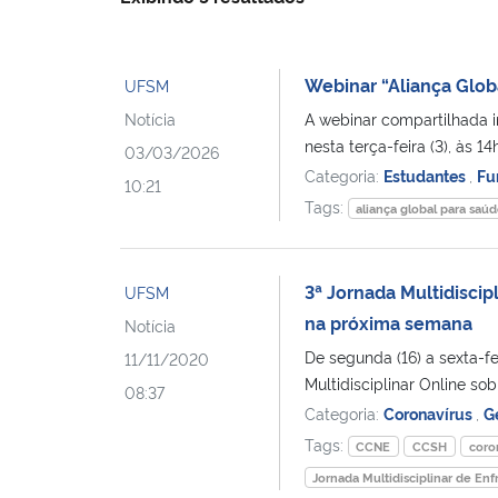
Webinar “Aliança Glob
UFSM
Notícia
A webinar compartilhada i
nesta terça-feira (3), às 1
03/03/2026
Categoria:
Estudantes
,
Fu
10:21
Tags:
aliança global para saú
3ª Jornada Multidisci
UFSM
na próxima semana
Notícia
De segunda (16) a sexta-fe
11/11/2020
Multidisciplinar Online so
08:37
Categoria:
Coronavírus
,
G
Tags:
CCNE
CCSH
coro
Jornada Multidisciplinar de E