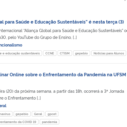
al para Saúde e Educação Sustentáveis” é nesta terça (3)
nternacional “Aliança Global para Saúde e Educação Sustentáveis” o
4h30, pelo YouTube do Grupo de Ensino, […]
ncionalismo
de e educação sustentáveis
CCNE
CTISM
gepebio
Notícias para Alunos
plinar Online sobre o Enfrentamento da Pandemia na UFSM
ira (20) da próxima semana, a partir das 18h, ocorrerá a 3ª Jornada
bre o Enfrentamento […]
eral
navírus
gepebio
Geral
gpcet
nfrentamento da COVID 19
pandemia