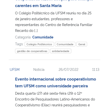
carentes em Santa Maria
Secretaria-Geral
O Colégio Politécnico da UFSM reuniu no dia 25
de janeiro estudantes, professores e
Secretaria de Governo
representantes do Centro de Referência Familiar
Recanto do […]
Categoria:
Comunidade
Gabinete de Segurança Institucional
Tags:
Colégio Politécnico
Comunidade
Geral
Advocacia-Geral da União
gestão de cooperativas
solidariedade
Banco Central do Brasil
UFSM
Notícia
26/07/2022
11:13
Planalto
Evento internacional sobre cooperativismo
tem UFSM como universidade parceira
Desta quarta (27) até sexta-feira (29) o 12º
Encontro de Pesquisadores Latino-Americanos do
Cooperativismo (Eilac) reunirá pesquisadores e