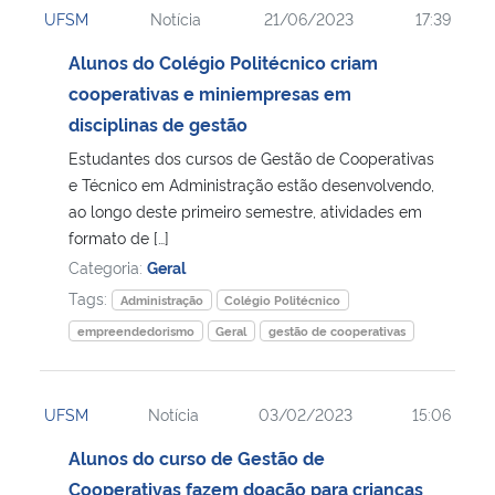
UFSM
Notícia
21/06/2023
17:39
Ministério da Cidadania
Alunos do Colégio Politécnico criam
Ministério da Saúde
cooperativas e miniempresas em
disciplinas de gestão
Ministério de Minas e Energia
Estudantes dos cursos de Gestão de Cooperativas
e Técnico em Administração estão desenvolvendo,
Ministério da Ciência, Tecnologia, Inovações e Comunicações
ao longo deste primeiro semestre, atividades em
formato de […]
Ministério do Meio Ambiente
Categoria:
Geral
Tags:
Administração
Colégio Politécnico
Ministério do Turismo
empreendedorismo
Geral
gestão de cooperativas
Ministério do Desenvolvimento Regional
UFSM
Notícia
03/02/2023
15:06
Controladoria-Geral da União
Alunos do curso de Gestão de
Cooperativas fazem doação para crianças
Ministério da Mulher, da Família e dos Direitos Humanos