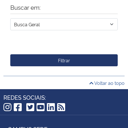
Buscar em:
Filtrar
Voltar ao topo
REDES SOCIAIS:
TikTok
Instagram
Facebook
Twitter
YouTube
LinkedIn
RSS