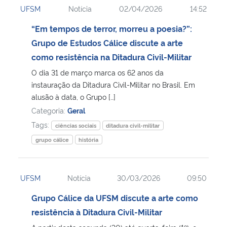
UFSM
Notícia
02/04/2026
14:52
Ministério da Cidadania
“Em tempos de terror, morreu a poesia?”:
Ministério da Saúde
Grupo de Estudos Cálice discute a arte
como resistência na Ditadura Civil-Militar
Ministério de Minas e Energia
O dia 31 de março marca os 62 anos da
instauração da Ditadura Civil-Militar no Brasil. Em
Ministério da Ciência, Tecnologia, Inovações e Comunicações
alusão à data, o Grupo […]
Categoria:
Geral
Ministério do Meio Ambiente
Tags:
ciências sociais
ditadura civil-militar
grupo cálice
história
Ministério do Turismo
Ministério do Desenvolvimento Regional
UFSM
Notícia
30/03/2026
09:50
Grupo Cálice da UFSM discute a arte como
Controladoria-Geral da União
resistência à Ditadura Civil-Militar
Ministério da Mulher, da Família e dos Direitos Humanos