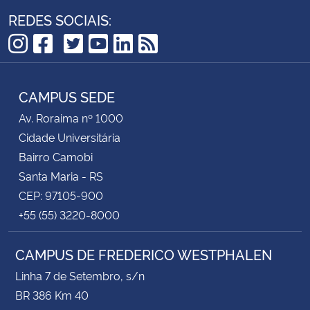
REDES SOCIAIS:
TikTok
Instagram
Facebook
Twitter
YouTube
LinkedIn
RSS
CAMPUS SEDE
Av. Roraima nº 1000
Cidade Universitária
Bairro Camobi
Santa Maria - RS
CEP: 97105-900
+55 (55) 3220-8000
CAMPUS DE FREDERICO WESTPHALEN
Linha 7 de Setembro, s/n
BR 386 Km 40