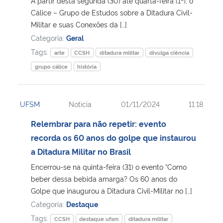
A partir desta segunda (30) até quarta-feira (1º), o
Cálice – Grupo de Estudos sobre a Ditadura Civil-
Secretaria-Geral
Militar e suas Conexões da […]
Categoria:
Geral
Secretaria de Governo
Tags:
arte
CCSH
ditadura militar
divulga ciência
grupo cálice
história
Gabinete de Segurança Institucional
Advocacia-Geral da União
UFSM
Notícia
01/11/2024
11:18
Relembrar para não repetir: evento
Banco Central do Brasil
recorda os 60 anos do golpe que instaurou
a Ditadura Militar no Brasil
Planalto
Encerrou-se na quinta-feira (31) o evento “Como
beber dessa bebida amarga? Os 60 anos do
Golpe que inaugurou a Ditadura Civil-Militar no […]
Categoria:
Destaque
Tags:
CCSH
destaque ufsm
ditadura militar