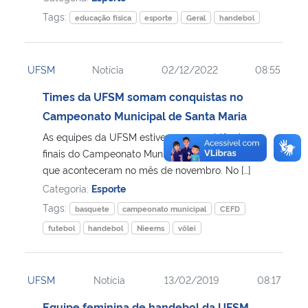
Tags:
educação física
esporte
Geral
handebol
UFSM
Notícia
02/12/2022
08:55
Times da UFSM somam conquistas no
Campeonato Municipal de Santa Maria
As equipes da UFSM estiveram em evidência nas
finais do Campeonato Municipal de Santa Maria,
que aconteceram no mês de novembro. No […]
Categoria:
Esporte
Tags:
basquete
campeonato municipal
CEFD
futebol
handebol
Nieems
vôlei
UFSM
Notícia
13/02/2019
08:17
Equipe feminina de handebol da UFSM