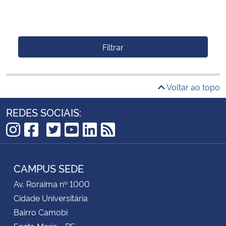
Filtrar
Voltar ao topo
REDES SOCIAIS:
TikTok
Instagram
Facebook
Twitter
YouTube
LinkedIn
RSS
CAMPUS SEDE
Av. Roraima nº 1000
Cidade Universitária
Bairro Camobi
Santa Maria - RS