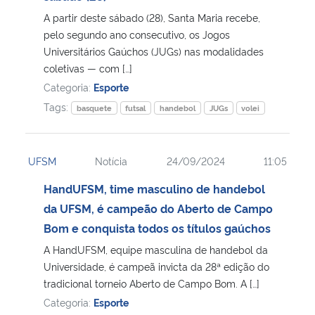
A partir deste sábado (28), Santa Maria recebe,
Secretaria-Geral
pelo segundo ano consecutivo, os Jogos
Universitários Gaúchos (JUGs) nas modalidades
coletivas — com […]
Secretaria de Governo
Categoria:
Esporte
Tags:
Gabinete de Segurança Institucional
basquete
futsal
handebol
JUGs
volei
Advocacia-Geral da União
UFSM
Notícia
24/09/2024
11:05
Banco Central do Brasil
HandUFSM, time masculino de handebol
da UFSM, é campeão do Aberto de Campo
Planalto
Bom e conquista todos os títulos gaúchos
A HandUFSM, equipe masculina de handebol da
Universidade, é campeã invicta da 28ª edição do
tradicional torneio Aberto de Campo Bom. A […]
Categoria:
Esporte