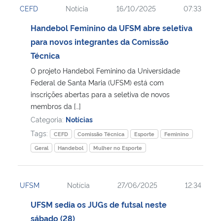
CEFD
Notícia
16/10/2025
07:33
Ministério da Cidadania
Handebol Feminino da UFSM abre seletiva
Ministério da Saúde
para novos integrantes da Comissão
Técnica
Ministério de Minas e Energia
O projeto Handebol Feminino da Universidade
Federal de Santa Maria (UFSM) está com
Ministério da Ciência, Tecnologia, Inovações e Comunicações
inscrições abertas para a seletiva de novos
membros da […]
Ministério do Meio Ambiente
Categoria:
Notícias
Tags:
CEFD
Comissão Técnica
Esporte
Feminino
Ministério do Turismo
Geral
Handebol
Mulher no Esporte
Ministério do Desenvolvimento Regional
UFSM
Notícia
27/06/2025
12:34
Controladoria-Geral da União
UFSM sedia os JUGs de futsal neste
sábado (28)
Ministério da Mulher, da Família e dos Direitos Humanos