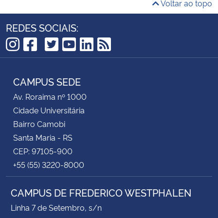
Voltar ao topo
REDES SOCIAIS:
TikTok
Instagram
Facebook
Twitter
YouTube
LinkedIn
RSS
CAMPUS SEDE
Av. Roraima nº 1000
Cidade Universitária
Bairro Camobi
Santa Maria - RS
CEP: 97105-900
+55 (55) 3220-8000
CAMPUS DE FREDERICO WESTPHALEN
Linha 7 de Setembro, s/n