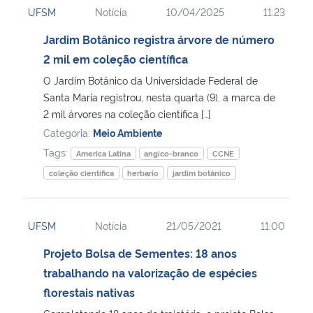
UFSM
Notícia
10/04/2025
11:23
Ministério da Cidadania
Jardim Botânico registra árvore de número
Ministério da Saúde
2 mil em coleção científica
O Jardim Botânico da Universidade Federal de
Ministério de Minas e Energia
Santa Maria registrou, nesta quarta (9), a marca de
2 mil árvores na coleção científica […]
Ministério da Ciência, Tecnologia, Inovações e Comunicações
Categoria:
Meio Ambiente
Tags:
America Latina
angico-branco
CCNE
Ministério do Meio Ambiente
coleção científica
herbario
jardim botânico
Ministério do Turismo
UFSM
Notícia
21/05/2021
11:00
Ministério do Desenvolvimento Regional
Projeto Bolsa de Sementes: 18 anos
trabalhando na valorização de espécies
Controladoria-Geral da União
florestais nativas
Ministério da Mulher, da Família e dos Direitos Humanos