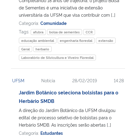
Completando 18 anos de trajetória, o projeto Bolsa
de Sementes é uma iniciativa de extensão
Secretaria-Geral
universitária da UFSM que visa contribuir com […]
Categoria:
Comunidade
Secretaria de Governo
Tags:
afubra
bolsa de sementes
CCR
educação ambiental
engenharia florestal
extensão
Gabinete de Segurança Institucional
Geral
herbario
Laboratório de Silvicultura e Viveiro Florestal
Advocacia-Geral da União
Banco Central do Brasil
UFSM
Notícia
28/02/2019
14:28
Jardim Botânico seleciona bolsistas para o
Planalto
Herbário SMDB
A direção do Jardim Botânico da UFSM divulgou
edital de processo seletivo de bolsistas para o
Herbário SMDB. As inscrições serão abertas […]
Categoria:
Estudantes