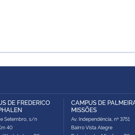
S DE FREDERICO
CAMPUS DE PALMEIR
PHALEN
MISSÕES
de Setembro, s/n
Av. Independência, nº 3751
Km 40
Bairro Vista Alegre