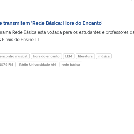
e transmitem ‘Rede Básica: Hora do Encanto’
rama Rede Básica está voltada para os estudantes e professores d
 Finais do Ensino […]
encontro musical
hora do encanto
LEM
literatura
música
 107.9 FM
Rádio Universidade AM
rede básica