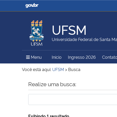
Casa Civil
Ministério da Justiça e
Segurança Pública
UFSM
Ministério da Agricultura,
Ministério da Educação
Universidade Federal de Santa Ma
Pecuária e Abastecimento
Menu Principal do Sítio
Menu
Início
Ingresso 2026
Contat
Ministério do Meio Ambiente
Ministério do Turismo
Você está aqui:
UFSM
>
Busca
Início do conteúdo
Realize uma busca:
Secretaria de Governo
Gabinete de Segurança
Institucional
Exibindo 1 resultado