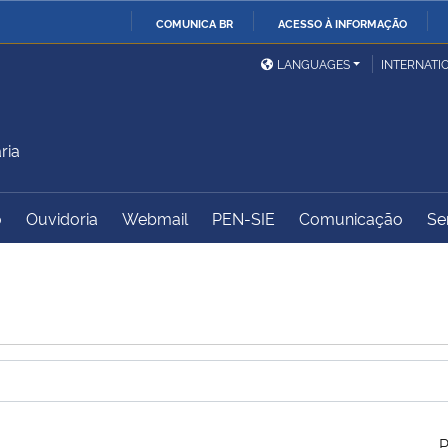
COMUNICA BR
ACESSO À INFORMAÇÃO
Ministério da Defesa
Ministério das Relações
Mini
IR
LANGUAGES
INTERNATI
Exteriores
PARA
O
Ministério da Cidadania
Ministério da Saúde
Mini
CONTEÚDO
ria
o
Ouvidoria
Webmail
PEN-SIE
Comunicação
Se
Ministério do
Controladoria-Geral da
Mini
Desenvolvimento Regional
União
Famí
Hum
Advocacia-Geral da União
Banco Central do Brasil
Plan
P