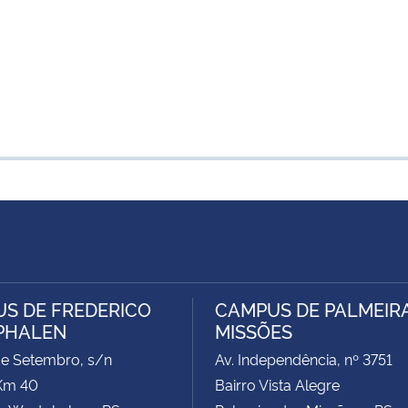
S DE FREDERICO
CAMPUS DE PALMEIR
PHALEN
MISSÕES
de Setembro, s/n
Av. Independência, nº 3751
Km 40
Bairro Vista Alegre