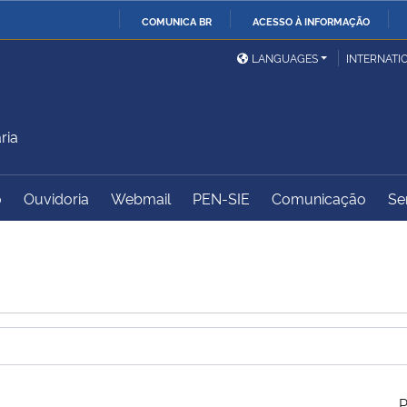
COMUNICA BR
ACESSO À INFORMAÇÃO
Ministério da Defesa
Ministério das Relações
Mini
IR
LANGUAGES
INTERNATI
Exteriores
PARA
O
Ministério da Cidadania
Ministério da Saúde
Mini
CONTEÚDO
ria
o
Ouvidoria
Webmail
PEN-SIE
Comunicação
Se
Ministério do
Controladoria-Geral da
Mini
Desenvolvimento Regional
União
Famí
Hum
Advocacia-Geral da União
Banco Central do Brasil
Plan
P