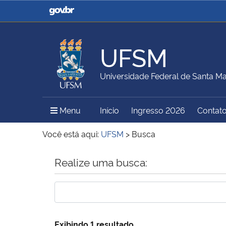
Casa Civil
Ministério da Justiça e
Segurança Pública
UFSM
Ministério da Agricultura,
Ministério da Educação
Universidade Federal de Santa Ma
Pecuária e Abastecimento
Menu Principal do Sítio
Menu
Início
Ingresso 2026
Contat
Ministério do Meio Ambiente
Ministério do Turismo
Você está aqui:
UFSM
>
Busca
Início do conteúdo
Realize uma busca:
Secretaria de Governo
Gabinete de Segurança
Institucional
Exibindo 1 resultado