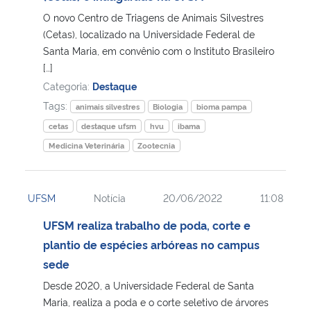
O novo Centro de Triagens de Animais Silvestres
Secretaria-Geral
(Cetas), localizado na Universidade Federal de
Santa Maria, em convênio com o Instituto Brasileiro
[…]
Secretaria de Governo
Categoria:
Destaque
Tags:
Gabinete de Segurança Institucional
animais silvestres
Biologia
bioma pampa
cetas
destaque ufsm
hvu
ibama
Advocacia-Geral da União
Medicina Veterinária
Zootecnia
Banco Central do Brasil
UFSM
Notícia
20/06/2022
11:08
Planalto
UFSM realiza trabalho de poda, corte e
plantio de espécies arbóreas no campus
sede
Desde 2020, a Universidade Federal de Santa
Maria, realiza a poda e o corte seletivo de árvores