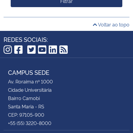
Filtrar
Voltar ao topo
REDES SOCIAIS:
TikTok
Instagram
Facebook
Twitter
YouTube
LinkedIn
RSS
CAMPUS SEDE
Av. Roraima nº 1000
Cidade Universitária
Bairro Camobi
Santa Maria - RS
CEP: 97105-900
+55 (55) 3220-8000