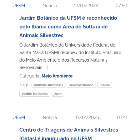
UFSM
Notícia
17/07/2026
07:50
Ministério da Cidadania
Jardim Botânico da UFSM é reconhecido
Ministério da Saúde
pelo Ibama como Área de Soltura de
Animais Silvestres
Ministério de Minas e Energia
O Jardim Botânico da Universidade Federal de
Santa Maria (JBSM) recebeu do Instituto Brasileiro
Ministério da Ciência, Tecnologia, Inovações e Comunicações
do Meio Ambiente e dos Recursos Naturais
Renováveis […]
Ministério do Meio Ambiente
Categoria:
Meio Ambiente
Tags:
animais silvestres
biodiversidade
ibama
Ministério do Turismo
jardim botânico
jbsm
Ministério do Desenvolvimento Regional
UFSM
Notícia
17/12/2025
07:41
Controladoria-Geral da União
Centro de Triagens de Animais Silvestres
(Cetas) é inaugurado na UFSM
Ministério da Mulher, da Família e dos Direitos Humanos