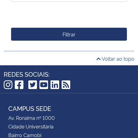
Filtrar
Voltar ao topo
REDES SOCIAIS:
TikTok
Instagram
Facebook
Twitter
YouTube
LinkedIn
RSS
CAMPUS SEDE
Av. Roraima nº 1000
Cidade Universitária
Bairro Camobi