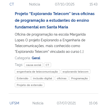
CT
Notícia
07/10/2025
15:43
Ministério da Cidadania
Projeto “Explorando Telecom” leva oficinas
Ministério da Saúde
de programação a estudantes do ensino
fundamental em Santa Maria
Ministério de Minas e Energia
Oficina de programação na escola Margarida
Lopes O projeto Explorando a Engenharia de
Ministério da Ciência, Tecnologia, Inovações e Comunicações
Telecomunicações, mais conhecido como
“Explorando Telecom” vinculado ao curso […]
Ministério do Meio Ambiente
Categoria:
Geral
Tags:
causa social
CT
Ministério do Turismo
engenharia de telecomunicação
explorando telecom
Extensão
inclusão digital
oficinas
Programação
Ministério do Desenvolvimento Regional
Projeto de extensão
Controladoria-Geral da União
UFSM
Notícia
07/07/2021
15:06
Ministério da Mulher, da Família e dos Direitos Humanos