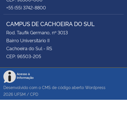
+55 (55) 3742-8800
CAMPUS DE CACHOEIRA DO SUL
Rod. Taufik Germano, nº 3013
Bairro Universitário II
Cachoeira do Sul - RS
CEP: 96503-205
Acesso à
Informação
Desenvolvido com o CMS de código aberto
Wordpress
2026
UFSM
/
CPD