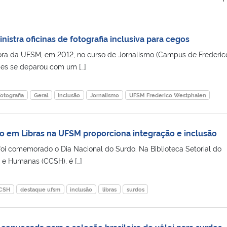
istra oficinas de fotografia inclusiva para cegos
ora da UFSM, em 2012, no curso de Jornalismo (Campus de Frederic
es se deparou com um […]
fotografia
Geral
inclusão
Jornalismo
UFSM Frederico Westphalen
 em Libras na UFSM proporciona integração e inclusão
 foi comemorado o Dia Nacional do Surdo. Na Biblioteca Setorial do
s e Humanas (CCSH), é […]
CSH
destaque ufsm
inclusão
libras
surdos
onvocada para a seleção brasileira de vôlei para surdos