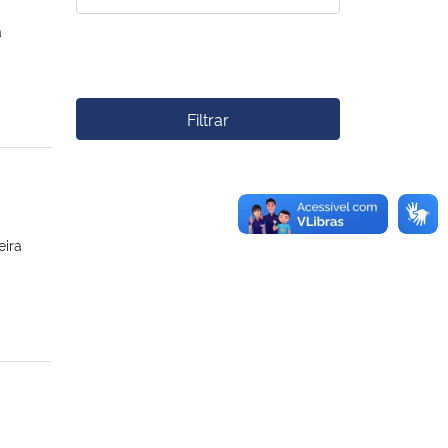
a
Filtrar
eira