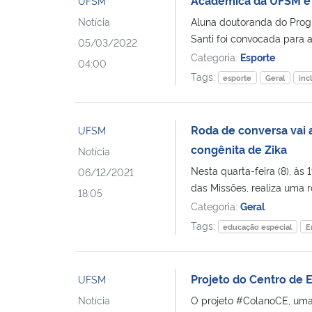
UFSM
Notícia
Aluna doutoranda do Prog
Santi foi convocada para a 
05/03/2022
Categoria:
Esporte
04:00
Tags:
esporte
Geral
inc
Roda de conversa vai 
UFSM
congênita de Zika
Notícia
Nesta quarta-feira (8), à
06/12/2021
das Missões, realiza uma r
18:05
Categoria:
Geral
Tags:
educação especial
E
Projeto do Centro de 
UFSM
Notícia
O projeto #ColanoCE, uma