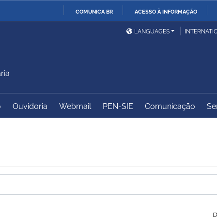
COMUNICA BR
ACESSO À INFORMAÇÃO
Ministério da Defesa
Ministério das Relações
Mini
IR
LANGUAGES
INTERNATI
Exteriores
PARA
O
Ministério da Cidadania
Ministério da Saúde
Mini
CONTEÚDO
ria
o
Ouvidoria
Webmail
PEN-SIE
Comunicação
Se
Ministério do
Controladoria-Geral da
Mini
Desenvolvimento Regional
União
Famí
Hum
Advocacia-Geral da União
Banco Central do Brasil
Plan
P