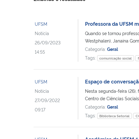
Professora da UFSM min
UFSM
Notícia
Quando se tornou profess
Westphalen), Janaína Gom
26/09/2023
Categoria:
Geral
14:55
Tags:
comunicação social
Espaço de conversação
UFSM
Notícia
Nesta segunda-feira (26),
Centro de Ciências Sociai
27/09/2022
Categoria:
Geral
09:17
Tags:
Biblioteca Setorial
C
Acadêmica da UFSM é c