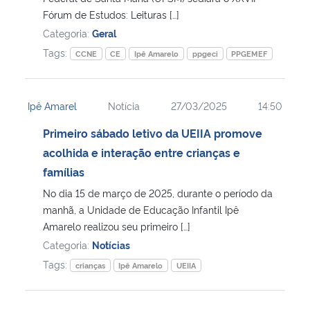
Fórum de Estudos: Leituras […]
Secretaria-Geral
Categoria:
Geral
Tags:
CCNE
CE
Ipê Amarelo
ppgeci
PPGEMEF
Secretaria de Governo
Ipê Amarel
Notícia
27/03/2025
14:50
Gabinete de Segurança Institucional
Primeiro sábado letivo da UEIIA promove
Advocacia-Geral da União
acolhida e interação entre crianças e
famílias
Banco Central do Brasil
No dia 15 de março de 2025, durante o período da
manhã, a Unidade de Educação Infantil Ipê
Planalto
Amarelo realizou seu primeiro […]
Categoria:
Notícias
Tags:
crianças
Ipê Amarelo
UEIIA