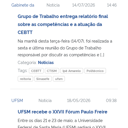
Gabinete da
Notícia
14/07/2026
14:46
Ministério da Cidadania
Grupo de Trabalho entrega relatório final
Ministério da Saúde
sobre as competências e a atuação da
CEBTT
Ministério de Minas e Energia
Na manhã desta terça-feira (14/07), foi realizada a
sexta e última reunião do Grupo de Trabalho
Ministério da Ciência, Tecnologia, Inovações e Comunicações
responsável por discutir as competências e […]
Categoria:
Notícias
Ministério do Meio Ambiente
Tags:
CEBTT
CTISM
Ipê Amarelo
Politécnico
reitoria
Sinasefe
ufsm
Ministério do Turismo
Ministério do Desenvolvimento Regional
UFSM
Notícia
18/05/2026
09:38
UFSM recebe o XXVII Fórum Paulo Freire
Controladoria-Geral da União
Entre os dias 21 e 23 de maio, a Universidade
Ministério da Mulher, da Família e dos Direitos Humanos
Federal de Santa Maria (UFSM) sediará o XXVII