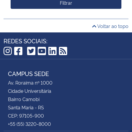
Filtrar
Voltar ao topo
REDES SOCIAIS:
TikTok
Instagram
Facebook
Twitter
YouTube
LinkedIn
RSS
CAMPUS SEDE
Av. Roraima nº 1000
Cidade Universitária
Bairro Camobi
Santa Maria - RS
CEP: 97105-900
+55 (55) 3220-8000