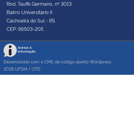
Rod. Taufik Germano, nº 3013
Bairro Universitário II
Cachoeira do Sul - RS
CEP: 96503-205
Acesso à
Informação
Desenvolvido com o CMS de código aberto
Wordpress
2026
UFSM
/
CPD