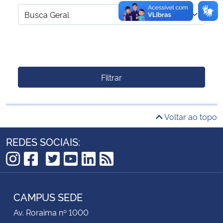
Filtrar
Voltar ao topo
REDES SOCIAIS:
TikTok
Instagram
Facebook
Twitter
YouTube
LinkedIn
RSS
CAMPUS SEDE
Av. Roraima nº 1000