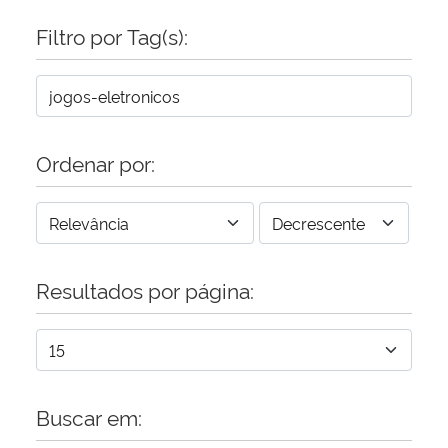
Filtro por Tag(s):
Secretaria-Geral
Secretaria de Governo
Gabinete de Segurança Institucional
Ordenar por:
Advocacia-Geral da União
Banco Central do Brasil
Resultados por página:
Planalto
Buscar em: