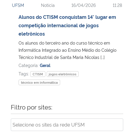
UFSM
Notícia
16/04/2026
11:28
Ministério da Cidadania
Alunos do CTISM conquistam 14° lugar em
Ministério da Saúde
competição internacional de jogos
eletrônicos
Ministério de Minas e Energia
Os alunos do terceiro ano do curso técnico em
Informática Integrado ao Ensino Médio do Colégio
Ministério da Ciência, Tecnologia, Inovações e Comunicações
Técnico Industrial de Santa Maria Nicolas […]
Categoria:
Geral
Ministério do Meio Ambiente
Tags:
CTISM
jogos eletrônicos
técnico em informática
Ministério do Turismo
Ministério do Desenvolvimento Regional
Filtro por sites:
Controladoria-Geral da União
Ministério da Mulher, da Família e dos Direitos Humanos